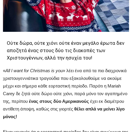
Ούτε δώρα, ούτε χιόνι ούτε έναν μεγάλο έρωτα δεν
αποζητά ένας στους δύο τις διακοπές των
Χριστουγέννων, αλλά την ησυχία του!
«
All I want for Christmas is you
» λέει ένα από τα πιο διαχρονικά
χριστουγεννιάτικα τραγούδια που εξακολουθούμε να ακούμε
μέχρι και σήμερα κάθε εορταστική περίοδο. Παρότι η Mariah
Carey δε ζητά ούτε δώρο ούτε χιόνι, παρά μόνο τον αγαπημένο
της, περίπου
ένας στους δύο Αμερικανούς
έχει εκ διαμέτρου
αντίθετη άποψη, καθώς στις γιορτές
θέλει απλά να μείνει λίγο
μόνος!
Είναι γεγονός ότι η εορταστική περίοδος δεν είναι συνώνυμη της