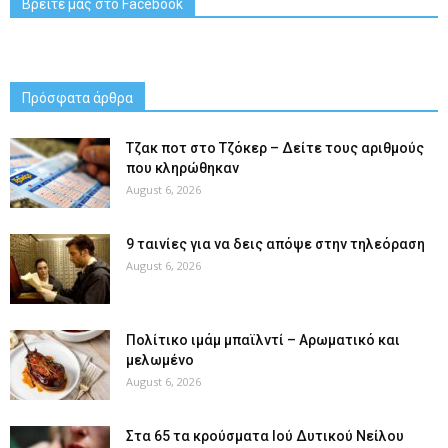
Βρείτε μας στο Facebook
Πρόσφατα άρθρα
Tζακ ποτ στο Τζόκερ – Δείτε τους αριθμούς
που κληρώθηκαν
August 6, 2026
9 ταινίες για να δεις απόψε στην τηλεόραση
August 6, 2026
Πολίτικο ιμάμ μπαϊλντί – Αρωματικό και
μελωμένο
August 6, 2026
Στα 65 τα κρούσματα Ιού Δυτικού Νείλου