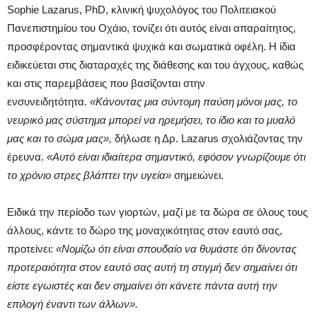
Sophie Lazarus, PhD, κλινική ψυχολόγος του Πολιτειακού
Πανεπιστημίου του Οχάιο, τονίζει ότι αυτός είναι απαραίτητος,
προσφέροντας σημαντικά ψυχικά και σωματικά οφέλη. Η ίδια
ειδικεύεται στις διαταραχές της διάθεσης και του άγχους, καθώς
και στις παρεμβάσεις που βασίζονται στην
ενσυνειδητότητα.
«Κάνοντας μια σύντομη παύση μόνοι μας, το
νευρικό μας σύστημα μπορεί να ηρεμήσει, το ίδιο και το μυαλό
μας και το σώμα μας»,
δήλωσε η Δρ. Lazarus σχολιάζοντας την
έρευνα.
«Αυτό είναι ιδιαίτερα σημαντικό, εφόσον γνωρίζουμε ότι
το χρόνιο στρες βλάπτει την υγεία»
σημειώνει.
Ειδικά την περίοδο των γιορτών, μαζί με τα δώρα σε όλους τους
άλλους, κάντε το δώρο της μοναχικότητας στον εαυτό σας,
προτείνει:
«Νομίζω ότι είναι σπουδαίο να θυμάστε ότι δίνοντας
προτεραιότητα στον εαυτό σας αυτή τη στιγμή δεν σημαίνει ότι
είστε εγωιστές και δεν σημαίνει ότι κάνετε πάντα αυτή την
επιλογή έναντι των άλλων».