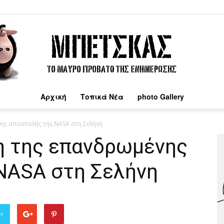
Αρχική
Τοπικά Νέα
photo Gallery
Μπέτσκας
νης αποστολής της NASA στη Σελήνη
ση της επανδρωμένης
NASA στη Σελήνη
er