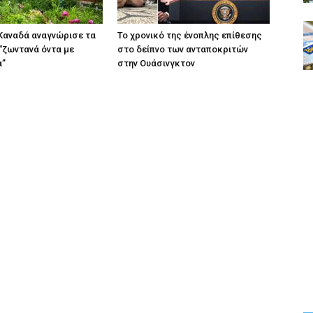
Καναδά αναγνώρισε τα
Το χρονικό της ένοπλης επίθεσης
“ζωντανά όντα με
στο δείπνο των ανταποκριτών
α”
στην Ουάσινγκτον