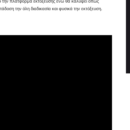
 την πλατφόρμα εκτόξευσης ενώ θα καλύψει όπως
μετάδοση την όλη διαδικασία και φυσικά την εκτόξευση.