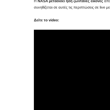
Η
NASA μεταδίδει ήδη ζωντανές εικόνες
από
συνηθίζεται σε αυτές τις περιπτώσεις σε live 
Δείτε το video: