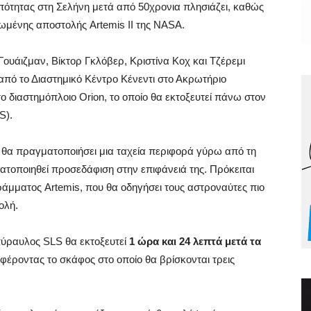
πότητας στη Σελήνη μετά από 50χρονια πλησιάζει, καθώς
ρωμένης αποστολής Artemis II της NASA.
Γουάιζμαν, Βίκτορ Γκλόβερ, Κριστίνα Κοχ και Τζέρεμι
 από το Διαστημικό Κέντρο Κένεντι στο Ακρωτήριο
 διαστημόπλοιο Orion, το οποίο θα εκτοξευτεί πάνω στον
S).
 θα πραγματοποιήσει μια ταχεία περιφορά γύρω από τη
ατοποιηθεί προσεδάφιση στην επιφάνειά της. Πρόκειται
μματος Artemis, που θα οδηγήσει τους αστροναύτες πιο
ολή.
ύραυλος SLS θα εκτοξευτεί
1 ώρα και 24 λεπτά μετά τα
αφέροντας το σκάφος στο οποίο θα βρίσκονται τρεις