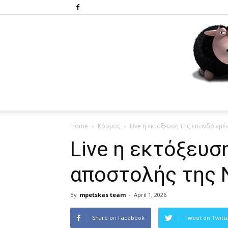
Home
Κόσμος
Live η εκτόξευση της επανδρωμέ
Live η εκτόξευ
αποστολής της 
By
mpetskas team
-
April 1, 2026
Share on Facebook
Tweet on Twitt