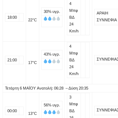
4
Μπφ
30%
υγρ.
ΑΡΑΙΗ
18:00
ΒΔ
22
°C
ΣΥΝΝΕΦΙΑ
24
Km/h
4
Μπφ
43%
υγρ.
ΣΥΝΝΕΦΙΑ
21:00
ΒΔ
17
°C
24
Km/h
Τετάρτη
6
ΜΑΪΟΥ
Ανατολή: 06:28 – Δύση 20:35
3
Μπφ
56%
υγρ.
ΣΥΝΝΕΦΙΑ
00:00
ΒΔ
13
°C
16