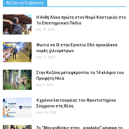
Αξίζει να διαβάσετε
Η Ανθή Λόκα πρώτη στον Νομό Καστοριάς στο
1ο Επιστημονικό Πεδίο
July 10, 2026
Φωτιά σε ΙΧ στην Εγνατία Οδό προκάλεσε
ουρές χιλιομέτρων
July 11, 2026
Στην Κοζάνη μεταφέρονται τα 14 ελάφια του
Προφήτη Ηλία
July 9, 2026
4 χρόνια λειτουργίας του Φροντιστηρίου
Σύγχρονο στη Χλόη
June 10, 2026
Το “Μην καθίσεις στην… καρέκλα” μάγεψε το