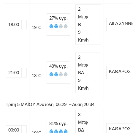
2
Μπφ
27%
υγρ.
ΛΙΓΑ ΣΥΝΝ
18:00
B
19
°C
9
Km/h
2
Μπφ
49%
υγρ.
ΚΑΘΑΡΟΣ
21:00
BA
13
°C
9
Km/h
Τρίτη
5
ΜΑΪΟΥ
Ανατολή: 06:29 – Δύση 20:34
3
Μπφ
81%
υγρ.
ΚΑΘΑΡΟΣ
00:00
ΒΔ
10
°C