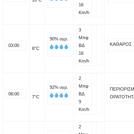
16
Km/h
3
Μπφ
90%
υγρ.
ΚΑΘΑΡΟΣ
03:00
ΒΔ
8
°C
16
Km/h
2
Μπφ
92%
υγρ.
ΠΕΡΙΟΡΙΣ
06:00
ΒΔ
7
°C
ΟΡΑΤΟΤΗΤ
9
Km/h
2