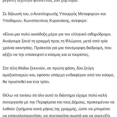
μέγιστη ταχύτητα φτάνει έως 100 χλμ./ώρα.
Σε δήλωσή του, ο Αναπληρωτής Υπουργός Μεταφορών και
Υποδομών, Κωνσταντίνος Κυρανάκης, ανέφερε:
«Είναι μια πολύ αισιόδοξη μέρα για τον ελληνικό σιδηρόδρομο.
Ανοίγουμε ξανά τη γραμμή προς τη Φλώρινα, μετά από τρία
χρόνια ακινησίας. Πρόκειται για μια πανέμορφη διαδρομή, που
αξίζει να την επισκεφτεί ο κόσμος και οι τουρίστες.
Στα τέλη Μαΐου ξεκινούν, σε πρώτη φάση, δύο ζεύγη
αμαξοστοιχιών και, εφόσον υπάρχει ενδιαφέρον από τον κόσμο,
θα προστεθεί και ένα τρίτο.
Θέλω να τονίσω ότι όλο αυτό το διάστημα είχαμε πολύ καλή
συνεργασία με την Περιφέρεια και τους Δήμους, προκειμένου να
λυθούν ζητήματα κατά μήκος της γραμμής, ώστε να μπορέσει
να επαναλειτουργήσει, να συντηρείται σωστά και να συνεχίζει