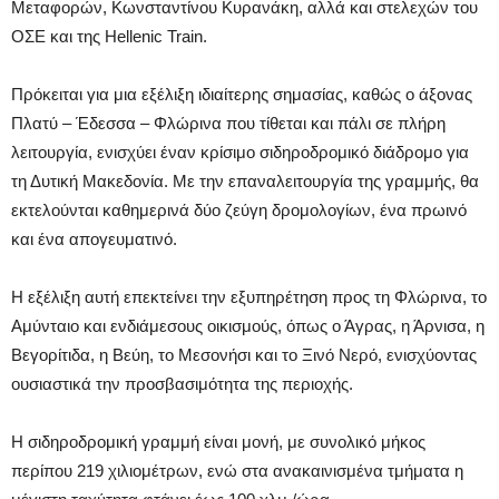
Μεταφορών, Κωνσταντίνου Κυρανάκη, αλλά και στελεχών του
ΟΣΕ και της Hellenic Train.
Πρόκειται για μια εξέλιξη ιδιαίτερης σημασίας, καθώς ο άξονας
Πλατύ – Έδεσσα – Φλώρινα που τίθεται και πάλι σε πλήρη
λειτουργία, ενισχύει έναν κρίσιμο σιδηροδρομικό διάδρομο για
τη Δυτική Μακεδονία. Με την επαναλειτουργία της γραμμής, θα
εκτελούνται καθημερινά δύο ζεύγη δρομολογίων, ένα πρωινό
και ένα απογευματινό.
Η εξέλιξη αυτή επεκτείνει την εξυπηρέτηση προς τη Φλώρινα, το
Αμύνταιο και ενδιάμεσους οικισμούς, όπως ο Άγρας, η Άρνισα, η
Βεγορίτιδα, η Βεύη, το Μεσονήσι και το Ξινό Νερό, ενισχύοντας
ουσιαστικά την προσβασιμότητα της περιοχής.
Η σιδηροδρομική γραμμή είναι μονή, με συνολικό μήκος
περίπου 219 χιλιομέτρων, ενώ στα ανακαινισμένα τμήματα η