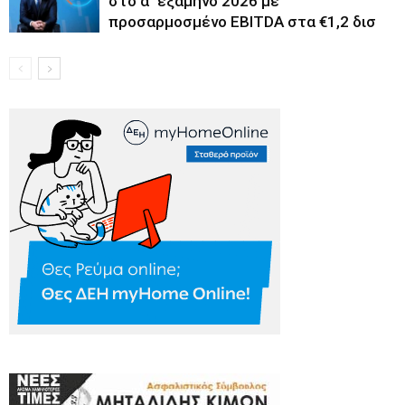
στο α΄ εξάμηνο 2026 με
προσαρμοσμένο EBITDA στα €1,2 δισ