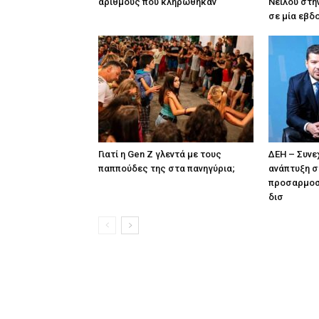
αριθμούς που κληρώθηκαν
Νείλου στη
σε μία εβδ
Γιατί η Gen Z γλεντά με τους
ΔΕΗ – Συνε
παππούδες της στα πανηγύρια;
ανάπτυξη σ
προσαρμοσ
δισ