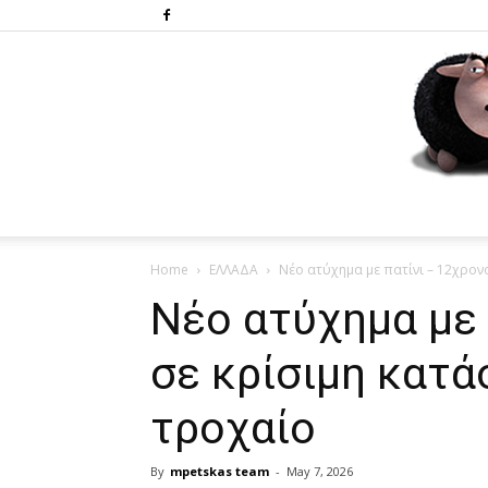
Home
ΕΛΛΑΔΑ
Νέο ατύχημα με πατίνι – 12χρον
Νέο ατύχημα με 
σε κρίσιμη κατά
τροχαίο
By
mpetskas team
-
May 7, 2026