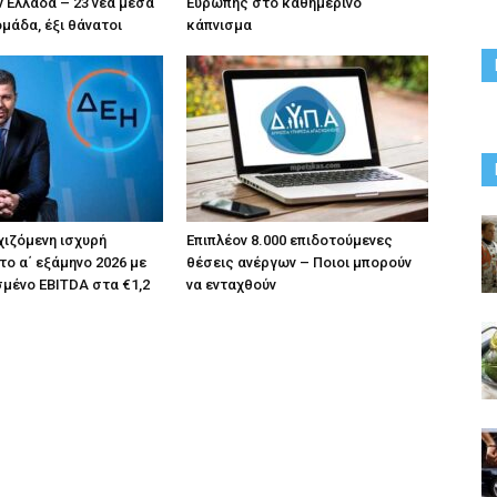
ν Ελλάδα – 23 νέα μέσα
Ευρώπης στο καθημερινό
ομάδα, έξι θάνατοι
κάπνισμα
χιζόμενη ισχυρή
Επιπλέον 8.000 επιδοτούμενες
το α΄ εξάμηνο 2026 με
θέσεις ανέργων – Ποιοι μπορούν
μένο EBITDA στα €1,2
να ενταχθούν