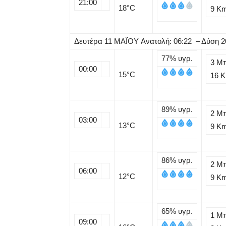
21:00
18
°C
9 K
Δευτέρα
11
ΜΑΪΟΥ
Ανατολή: 06:22 – Δύση 2
77%
υγρ.
3 Μ
00:00
15
°C
16 
89%
υγρ.
2 Μ
03:00
13
°C
9 K
86%
υγρ.
2 Μ
06:00
12
°C
9 K
65%
υγρ.
1 Μ
09:00