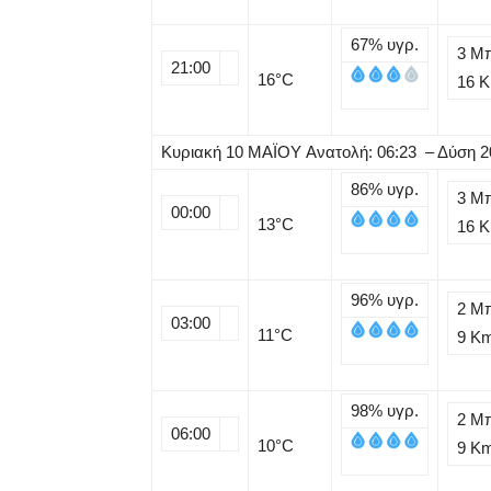
67%
υγρ.
3 Μ
21:00
16
°C
16 
Κυριακή
10
ΜΑΪΟΥ
Ανατολή: 06:23 – Δύση 2
86%
υγρ.
3 Μ
00:00
13
°C
16 
96%
υγρ.
2 Μ
03:00
11
°C
9 K
98%
υγρ.
2 Μ
06:00
10
°C
9 K