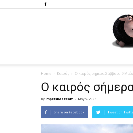
Home
Καιρός
Ο καιρός σήμερα Σάββατο 9 Μαΐ
Ο καιρός σήμερ
By
mpetskas team
-
May 9, 2026
Share on Facebook
Tweet on Twitt