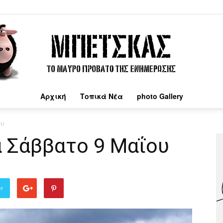
Αρχική
Τοπικά Νέα
photo Gallery
Μπέτσκας
ου
α Σάββατο 9 Μαΐου
er