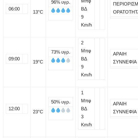
Μπφ
96%
υγρ.
ΠΕΡΙΟΡΙΣ
06:00
ΒΔ
13
°C
ΟΡΑΤΟΤΗΤ
9
Km/h
2
Μπφ
73%
υγρ.
ΑΡΑΙΗ
09:00
ΒΔ
19
°C
ΣΥΝΝΕΦΙΑ
9
Km/h
1
Μπφ
50%
υγρ.
ΑΡΑΙΗ
12:00
ΒΔ
23
°C
ΣΥΝΝΕΦΙΑ
3
Km/h