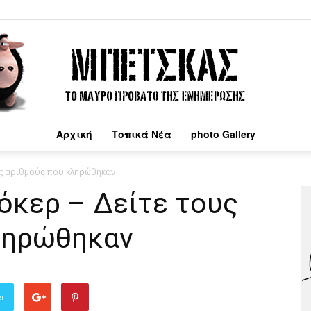
Αρχική
Τοπικά Νέα
photo Gallery
Μπέτσκας
υς αριθμούς που κληρώθηκαν
όκερ – Δείτε τους
ληρώθηκαν
er