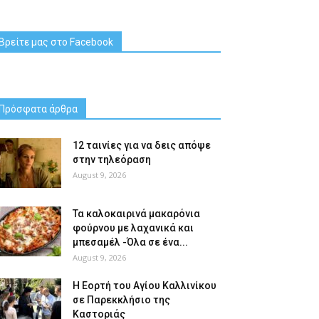
Βρείτε μας στο Facebook
Πρόσφατα άρθρα
12 ταινίες για να δεις απόψε
στην τηλεόραση
August 9, 2026
Τα καλοκαιρινά μακαρόνια
φούρνου με λαχανικά και
μπεσαμέλ -Όλα σε ένα...
August 9, 2026
H Εορτή του Αγίου Καλλινίκου
σε Παρεκκλήσιο της
Καστοριάς