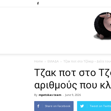
Home
ΕΛΛΑΔΑ
Tζακ ποτ στο Τζόκερ – Δείτε το
Tζακ ποτ στο Τζ
αριθμούς που κ
By
mpetskas team
-
June 9, 2026
Share on Facebook
Tweet on Twitt