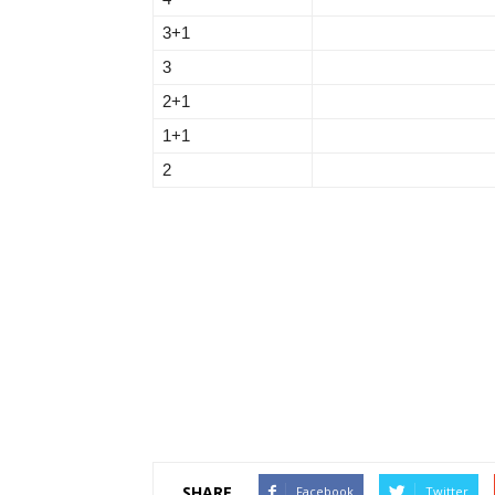
3+1
3
2+1
1+1
2
SHARE
Facebook
Twitter