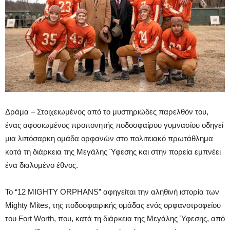
Δράμα – Στοιχειωμένος από το μυστηριώδες παρελθόν του,
ένας αφοσιωμένος προπονητής ποδοσφαίρου γυμνασίου οδηγεί
μια λιπόσαρκη ομάδα ορφανών στο πολιτειακό πρωτάθλημα
κατά τη διάρκεια της Μεγάλης Ύφεσης και στην πορεία εμπνέει
ένα διαλυμένο έθνος.
Το “12 MIGHTY ORPHANS” αφηγείται την αληθινή ιστορία των
Mighty Mites, της ποδοσφαιρικής ομάδας ενός ορφανοτροφείου
του Fort Worth, που, κατά τη διάρκεια της Μεγάλης Ύφεσης, από