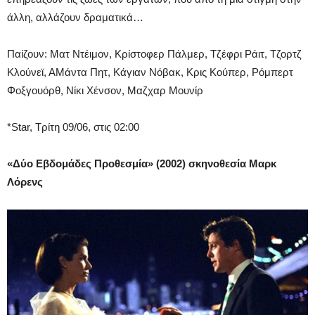
άλλη, αλλάζουν δραματικά…
Παίζουν: Ματ Ντέιμον, Κρίστοφερ Πάλμερ, Τζέφρι Ράιτ, Τζορτζ
Κλούνεϊ, ΑΜάντα Πητ, Κάγιαν Νόβακ, Κρις Κούπερ, Ρόμπερτ
Φοξγουόρθ, Νίκι Χένσον, Μαζχαρ Μουνίρ
*Star, Τρίτη 09/06, στις 02:00
«Δύο Εβδομάδες Προθεσμία» (2002) σκηνοθεσία Μαρκ
Λόρενς