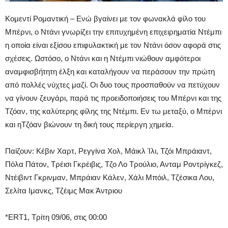
Κομεντί Ρομαντική – Ενώ βγαίνει με τον φωνακλά φίλο του
Μπέρνι, ο Ντάνι γνωρίζει την επιτυχημένη επιχειρηματία Ντέμπι
η οποία είναι εξίσου επιφυλακτική με τον Ντάνι όσον αφορά στις
σχέσεις. Ωστόσο, ο Ντάνι και η Ντέμπι νιώθουν αμφότεροι
αναμφισβήτητη έλξη και καταλήγουν να περάσουν την πρώτη
από πολλές νύχτες μαζί. Οι δυο τους προσπαθούν να πετύχουν
να γίνουν ζευγάρι, παρά τις προειδοποιήσεις του Μπέρνι και της
Τζόαν, της καλύτερης φίλης της Ντέμπι. Εν τω μεταξύ, ο Μπέρνι
και ηΤζόαν βιώνουν τη δική τους περίεργη χημεία.
Παίζουν: Κέβιν Χαρτ, Ρεγγίνα Χολ, Μάικλ Ίλι, Τζόι Μπράιαντ,
Πόλα Πάτον, Τρέισι Γκρέιβις, Τζο Λο Τρούλιο, Ανταμ Ροντρίγκεζ,
Ντέιβιντ Γκρινμαν, Μπράιαν Κάλεν, Χάλι Μπόιλ, Τζέσικα Λου,
Σελίτα Ιμανκς, Τζέιμς Μακ Άντριου
*ERT1, Τρίτη 09/06, στις 00:00