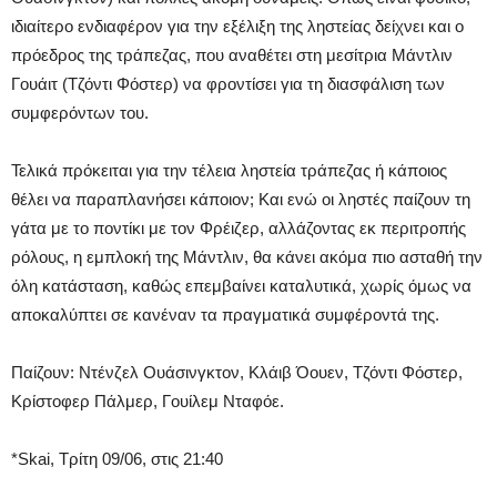
ιδιαίτερο ενδιαφέρον για την εξέλιξη της ληστείας δείχνει και ο
πρόεδρος της τράπεζας, που αναθέτει στη μεσίτρια Μάντλιν
Γουάιτ (Τζόντι Φόστερ) να φροντίσει για τη διασφάλιση των
συμφερόντων του.
Τελικά πρόκειται για την τέλεια ληστεία τράπεζας ή κάποιος
θέλει να παραπλανήσει κάποιον; Και ενώ οι ληστές παίζουν τη
γάτα με το ποντίκι με τον Φρέιζερ, αλλάζοντας εκ περιτροπής
ρόλους, η εμπλοκή της Μάντλιν, θα κάνει ακόμα πιο ασταθή την
όλη κατάσταση, καθώς επεμβαίνει καταλυτικά, χωρίς όμως να
αποκαλύπτει σε κανέναν τα πραγματικά συμφέροντά της.
Παίζουν: Ντένζελ Ουάσινγκτον, Κλάιβ Όουεν, Τζόντι Φόστερ,
Κρίστοφερ Πάλμερ, Γουίλεμ Νταφόε.
*Skai, Τρίτη 09/06, στις 21:40