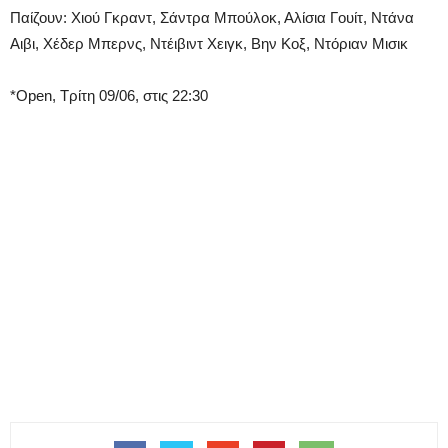
Παίζουν: Χιού Γκραντ, Σάντρα Μπούλοκ, Αλίσια Γουίτ, Ντάνα
Αιβι, Χέδερ Μπερνς, Ντέιβιντ Χειγκ, Βην Κοξ, Ντόριαν Μισικ
*Open, Τρίτη 09/06, στις 22:30