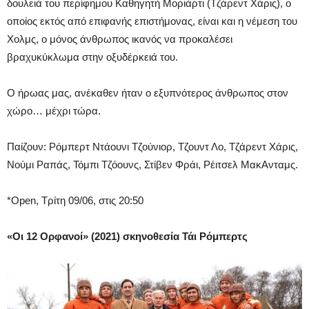
δουλειά του περίφημου Καθηγητή Μοριάρτι (Τζάρεντ Χάρις), ο
οποίος εκτός από επιφανής επιστήμονας, είναι και η νέμεση του
Χολμς, ο μόνος άνθρωπος ικανός να προκαλέσει
βραχυκύκλωμα στην οξυδέρκειά του.
Ο ήρωας μας, ανέκαθεν ήταν ο εξυπνότερος άνθρωπος στον
χώρο… μέχρι τώρα.
Παίζουν:
Ρόμπερτ Ντάουνι Τζούνιορ, Τζουντ Λο, Τζάρεντ Χάρις,
Νούμι Ραπάς, Τόμπι Τζόουνς, Στίβεν Φράι, Ρέιτσελ ΜακΑνταμς.
*Open, Τρίτη 09/06, στις 20:50
«Οι 12 Ορφανοί»
(2021) σκηνοθεσία Τάι Ρόμπερτς