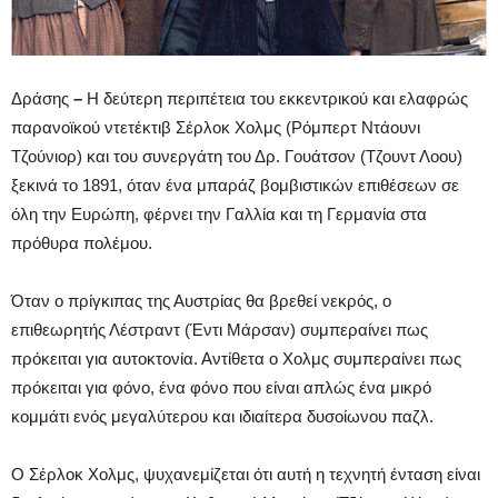
Δράσης
–
Η δεύτερη περιπέτεια του εκκεντρικού και ελαφρώς
παρανοϊκού ντετέκτιβ Σέρλοκ Χολμς (Ρόμπερτ Ντάουνι
Τζούνιορ) και του συνεργάτη του Δρ. Γουάτσον (Τζουντ Λοου)
ξεκινά το 1891, όταν ένα μπαράζ βομβιστικών επιθέσεων σε
όλη την Ευρώπη, φέρνει την Γαλλία και τη Γερμανία στα
πρόθυρα πολέμου.
Όταν ο πρίγκιπας της Αυστρίας θα βρεθεί νεκρός, ο
επιθεωρητής Λέστραντ (Έντι Μάρσαν) συμπεραίνει πως
πρόκειται για αυτοκτονία. Αντίθετα ο Χολμς συμπεραίνει πως
πρόκειται για φόνο, ένα φόνο που είναι απλώς ένα μικρό
κομμάτι ενός μεγαλύτερου και ιδιαίτερα δυσοίωνου παζλ.
Ο Σέρλοκ Χολμς, ψυχανεμίζεται ότι αυτή η τεχνητή ένταση είναι