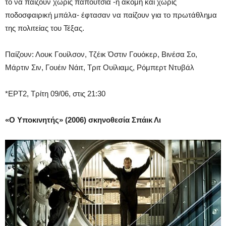
το να παίζουν χωρίς παπούτσια -ή ακόμη και χωρίς
ποδοσφαιρική μπάλα- έφτασαν να παίζουν για το πρωτάθλημα
της πολιτείας του Τέξας.
Παίζουν: Λουκ Γουίλσον, Τζέικ Όστιν Γουόκερ, Βινέσα Σο,
Μάρτιν Σιν, Γουέιν Νάιτ, Τριτ Ουίλιαμς, Ρόμπερτ Ντυβάλ
*ΕΡΤ2, Τρίτη 09/06, στις 21:30
«Ο Υποκινητής» (2006) σκηνοθεσία Σπάικ Λι