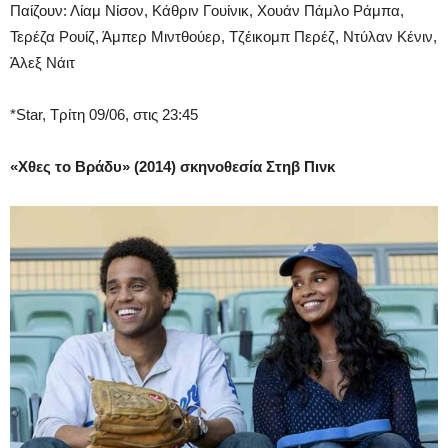
Παίζουν: Λίαμ Νίσον, Κάθριν Γουίνικ, Χουάν Πάμλο Ράμπα,
Τερέζα Ρουίζ, Άμπερ Μιντθούερ, Τζέικομπ Περέζ, Ντύλαν Κένιν,
Άλεξ Νάιτ
*Star, Τρίτη 09/06, στις 23:45
«Χθες το Βράδυ» (2014) σκηνοθεσία Στηβ Πινκ