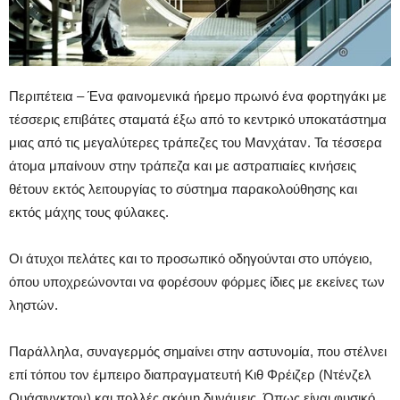
Περιπέτεια – Ένα φαινομενικά ήρεμο πρωινό ένα φορτηγάκι με
τέσσερις επιβάτες σταματά έξω από το κεντρικό υποκατάστημα
μιας από τις μεγαλύτερες τράπεζες του Μανχάταν. Τα τέσσερα
άτομα μπαίνουν στην τράπεζα και με αστραπιαίες κινήσεις
θέτουν εκτός λειτουργίας το σύστημα παρακολούθησης και
εκτός μάχης τους φύλακες.
Οι άτυχοι πελάτες και το προσωπικό οδηγούνται στο υπόγειο,
όπου υποχρεώνονται να φορέσουν φόρμες ίδιες με εκείνες των
ληστών.
Παράλληλα, συναγερμός σημαίνει στην αστυνομία, που στέλνει
επί τόπου τον έμπειρο διαπραγματευτή Κιθ Φρέιζερ (Ντένζελ
Ουάσινγκτον) και πολλές ακόμη δυνάμεις. Όπως είναι φυσικό,