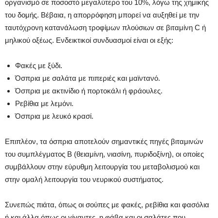
οργανισμό σε ποσοστό μεγαλύτερο του 10%, λόγω της χημικής
του δομής. Βέβαια, η απορρόφηση μπορεί να αυξηθεί με την
ταυτόχρονη κατανάλωση τροφίμων πλούσιων σε βιταμίνη C ή
μηλικού οξέως. Ενδεικτικοί συνδυασμοί είναι οι εξής:
Φακές με ξύδι.
Όσπρια με σαλάτα με πιπεριές και μαϊντανό.
Όσπρια με ακτινίδιο ή πορτοκάλι ή φράουλες.
Ρεβίθια με λεμόνι.
Όσπρια με λευκό κρασί.
Επιπλέον, τα όσπρια αποτελούν σημαντικές πηγές βιταμινών
του συμπλέγματος Β (θειαμίνη, νιασίνη, πυριδοξίνη), οι οποίες
συμβάλλουν στην εύρυθμη λειτουργία του μεταβολισμού και
στην ομαλή λειτουργία του νευρικού συστήματος.
Συνεπώς πιάτα, όπως οι σούπες με φακές, ρεβίθια και φασόλια
ή και άλλα όπως οι γίγαντες, η φάβα και οι σαλάτες που