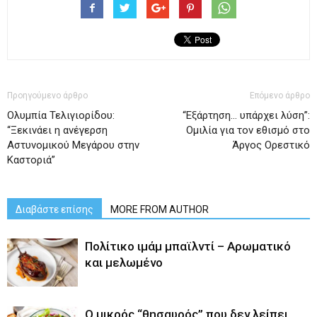
Προηγούμενο άρθρο
Επόμενο άρθρο
Ολυμπία Τελιγιορίδου:
“Εξάρτηση… υπάρχει λύση”:
“Ξεκινάει η ανέγερση
Ομιλία για τον εθισμό στο
Αστυνομικού Μεγάρου στην
Άργος Ορεστικό
Καστοριά”
Διαβάστε επίσης
MORE FROM AUTHOR
Πολίτικο ιμάμ μπαϊλντί – Αρωματικό
και μελωμένο
O μικρός “θησαυρός” που δεν λείπει