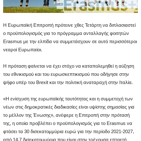
Η Ευρωπαϊκή Επιτροπή πρότεινε χθες Τετάρτη να διπλασιαστεί
ο προϋπολογισμός για το πρόγραμμα ανταλλαγής φοιτητών
Erasmus με την ελπίδα να συμμετάσχουν σε αυτό περισσότεροι
νεαροί Ευρωπαίοι.
Η πρόταση φαίνεται να έχει στόχο να καταπολεμηθεί η αύξηση
του εθνικισμού και του ευρωσκεπτικισμού που οδήγησε στην
ψήφο υπέρ του Brexit και την πολιτική αναταραχή στην Ιταλία.
«Η ενίσχυση της ευρωπαϊκής ταυτότητας και η συμμετοχή των
νέων στις δημοκρατικές διαδικασίες είναι υψίστης σημασίας για
το μέλλον της Ένωσης», ανέφερε η Επιτροπή στην πρότασή
της, η οποία προβλέπει ο προϋπολογισμός για το Erasmus να
φτάσει τα 30 δισεκατομμύρια ευρώ για την περίοδο 2021-2027,
από 14,7 δισεκατομμύρια που είναι στην τρέχουσα επταετή