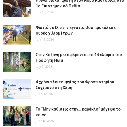
Η Ανθή Λόκα πρώτη στον Νομό Καστοριάς στο
1ο Επιστημονικό Πεδίο
July 10, 2026
Φωτιά σε ΙΧ στην Εγνατία Οδό προκάλεσε
ουρές χιλιομέτρων
July 11, 2026
Στην Κοζάνη μεταφέρονται τα 14 ελάφια του
Προφήτη Ηλία
July 9, 2026
4 χρόνια λειτουργίας του Φροντιστηρίου
Σύγχρονο στη Χλόη
June 10, 2026
Το “Μην καθίσεις στην… καρέκλα” μάγεψε το
κοινό
June 8, 2026