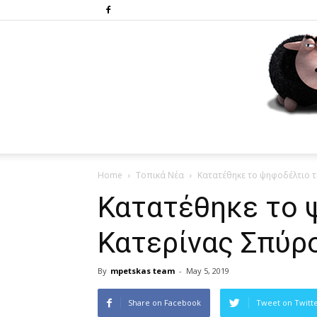
Home
Τοπικά Νέα
Κατατέθηκε το ψηφοδέλτιο 
Κατατέθηκε το 
Κατερίνας Σπύρ
By
mpetskas team
-
May 5, 2019
Share on Facebook
Tweet on Twitt