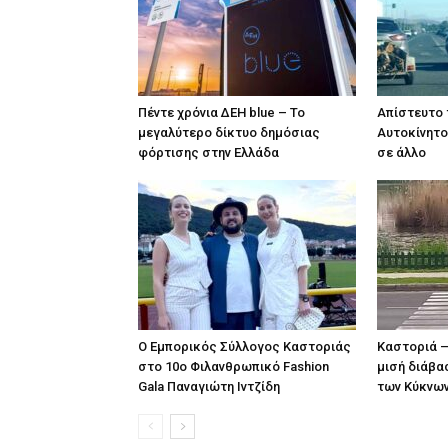
Πέντε χρόνια ΔΕΗ blue – Το
Απίστευτο 
μεγαλύτερο δίκτυο δημόσιας
Αυτοκίνητ
φόρτισης στην Ελλάδα
σε άλλο
Ο Εμπορικός Σύλλογος Καστοριάς
Καστοριά –
στο 10ο Φιλανθρωπικό Fashion
μισή διάβ
Gala Παναγιώτη Ιντζίδη
των Κύκνω