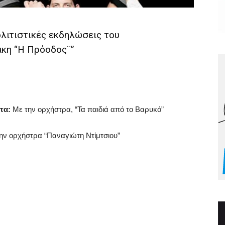
ολιτιστικές εκδηλώσεις του
άκη “Η Πρόοδος¨”
τα:
Με την ορχήστρα, “Τα παιδιά από το Βαρυκό”
ην ορχήστρα “Παναγιώτη Ντίμτσιου”