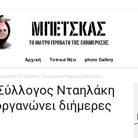
Αρχική
Τοπικά Νέα
photo Gallery
Μπέτσκας
Νταηλάκη ” Η Πρόοδος” διοργανώνει διήμερες εκδηλώσεις.
 Σύλλογος Νταηλάκη
οργανώνει διήμερες