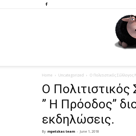
Home
Uncategorized
Ο Πολιτιστικός Σύλλογος 
Ο Πολιτιστικός
” Η Πρόοδος” δι
εκδηλώσεις.
By
mpetskas team
-
June 1, 2018