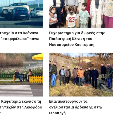
τροχαίο στα Ιωάννινα –
Ευχαριστήριο για δωρεές στην
ο “σκαρφάλωσε” πάνω
Παιδιατρική Κλινική του
Νοσοκομείου Καστοριάς
 Καφετέρια έκλεισε τη
Επαναλειτουργούν τα
αση πεζών στη Λεωφόρο
αντλιοστάσια άρδευσης στην
ν
Ιεροπηγή