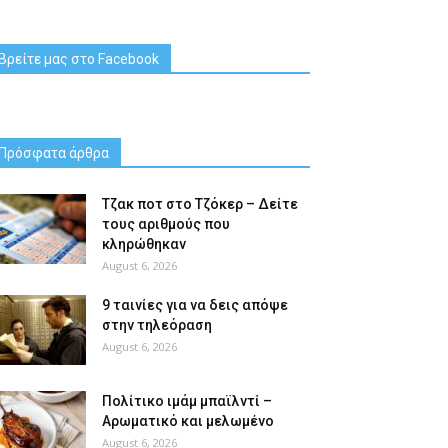
Βρείτε μας στο Facebook
Πρόσφατα άρθρα
Tζακ ποτ στο Τζόκερ – Δείτε
τους αριθμούς που
κληρώθηκαν
August 6, 2026
9 ταινίες για να δεις απόψε
στην τηλεόραση
August 6, 2026
Πολίτικο ιμάμ μπαϊλντί –
Αρωματικό και μελωμένο
August 6, 2026