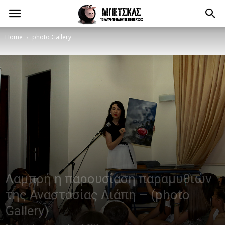
Home
photo Gallery
Λαμπρή η παρουσίαση παραμυθιών
της Αναστασίας Λιάπη – (photo
Gallery)