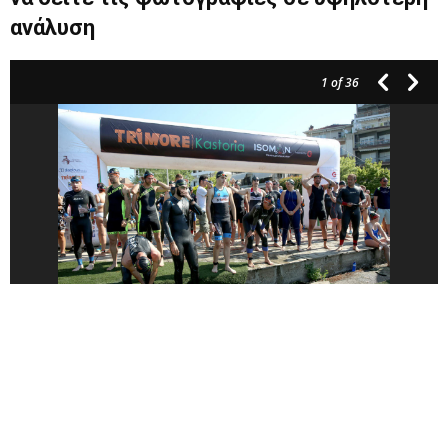
ανάλυση
1
of 36