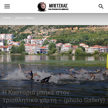
Home
photo Gallery
Η Καστοριά μπήκε στον
τριαθλητικό χάρτη – (photo Gallery)
By
mpetskas team
-
June 22, 2019