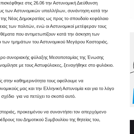
πισκέφθηκε στις 26.06 την Αστυνομική Διεύθυνση
υς των Αστυνομικών υπαλλήλων, συνάντηση κατά την
της Νέας Δημοκρατίας ως προς το σπουδαίο κεφάλαιο
ειας των πολιτών, ενώ οι Αστυνομικοί μετέφεραν τους
 θέματα που αντιμετωπίζουν κατά την άσκηση των
ο των τμημάτων του Αστυνομικού Μεγάρου Καστοριάς.
έντρο συνοριακής φύλαξης Μεσοποταμίας της Ένωσης
ομίλησε με τους Αστυφύλακες, ξεναγήθηκε στο φυλάκιο.
ίς στην καθημερινότητα τους οφείλουμε να
ομικούς μας και την Ελληνική Αστυνομία και για το λόγο
 σχέδιο για να πετύχει το σκοπό αυτό.
στοριάς, προκειμένου να συναντήσει τον απερχόμενο
έδρους του Δημοτικού Συμβουλίου της θητείας του,