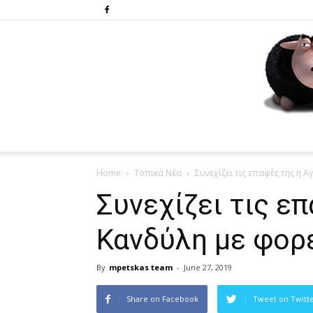
Home
Τοπικά Νέα
Συνεχίζει τις επαφές της η 
Συνεχίζει τις ε
Κανδύλη με φορ
By
mpetskas team
-
June 27, 2019
Share on Facebook
Tweet on Twitt