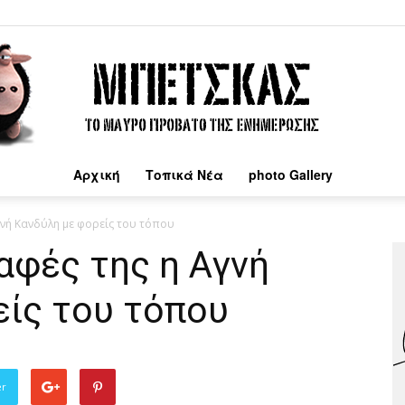
Αρχική
Τοπικά Νέα
photo Gallery
Μπέτσκας
Αγνή Κανδύλη με φορείς του τόπου
παφές της η Αγνή
είς του τόπου
er