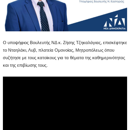
Ο υποψήφιος Βουλευτής ΝΔ κ. Ζήσης Τζηκαλάγιας, επισκέφτηκε
τo Νταηλάκι, Λυβ, πλατεία Ομονοίας, Μητροπόλεως όπου
συζήτησε με τους κατοίκους για τα θέματα της καθημερινότητας
και της επιβίωσης τους.