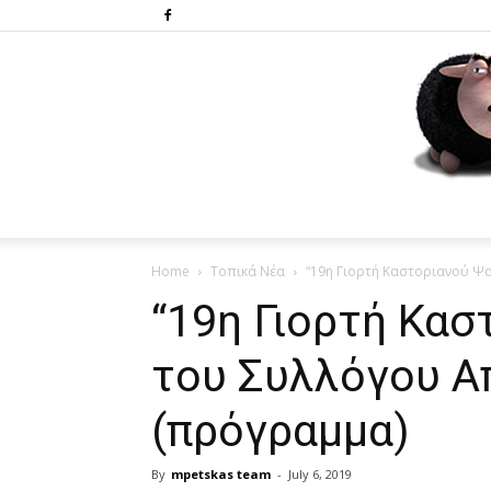
Home
Τοπικά Νέα
“19η Γιορτή Καστοριανού Ψ
“19η Γιορτή Κασ
του Συλλόγου Α
(πρόγραμμα)
By
mpetskas team
-
July 6, 2019