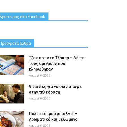
Βρείτε μας στο Facebook
Πρόσφατα άρθρα
Tζακ ποτ στο Τζόκερ – Δείτε
τους αριθμούς που
κληρώθηκαν
August 6, 2026
9 ταινίες για να δεις απόψε
στην τηλεόραση
August 6, 2026
Πολίτικο ιμάμ μπαϊλντί –
Αρωματικό και μελωμένο
August 6, 2026