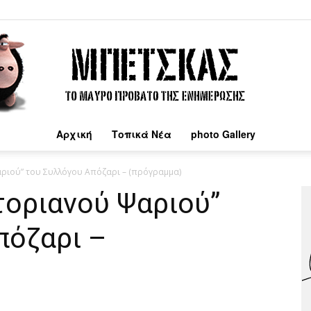
Αρχική
Τοπικά Νέα
photo Gallery
Μπέτσκας
αριού” του Συλλόγου Απόζαρι – (πρόγραμμα)
τοριανού Ψαριού”
πόζαρι –