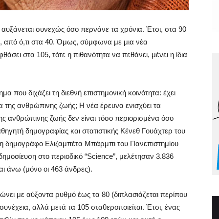
ς, αυξάνεται συνεχώς όσο περνάνε τα χρόνια. Έτσι, στα 90
, από ό,τι στα 40. Όμως, σύμφωνα με μια νέα
θάσει στα 105, τότε η πιθανότητα να πεθάνει, μένει η ίδια
μα που διχάζει τη διεθνή επιστημονική κοινότητα: έχει
α της ανθρώπινης ζωής; Η νέα έρευνα ενισχύει τα
της ανθρώπινης ζωής δεν είναι τόσο περιορισμένα όσο
αθηγητή δημογραφίας και στατιστικής Κένεθ Γουάχτερ του
 τη δημογράφο Ελιζαμπέτα Μπάρμπι του Πανεπιστημίου
δημοσίευση στο περιοδικό “Science”, μελέτησαν 3.836
ι άνω (μόνο οι 463 άνδρες).
ώνει με αύξοντα ρυθμό έως τα 80 (διπλασιάζεται περίπου
συνέχεια, αλλά μετά τα 105 σταθεροποιείται. Έτσι, ένας