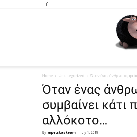
Home
Uncategorized
Όταν ένας άνθρωπος φτάσ
Όταν ένας άνθρω
συμβαίνει κάτι 
αλλόκοτο…
By
mpetskas team
-
July 1, 2018