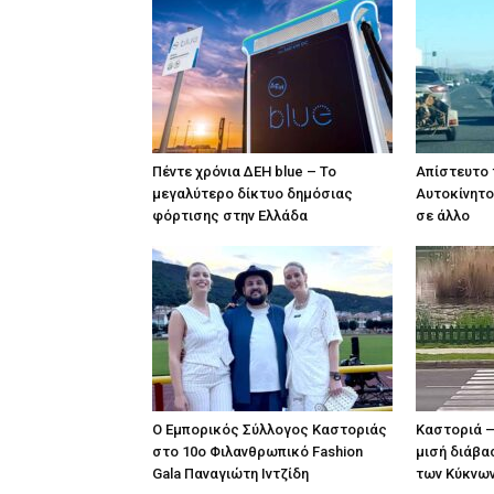
Πέντε χρόνια ΔΕΗ blue – Το
Απίστευτο 
μεγαλύτερο δίκτυο δημόσιας
Αυτοκίνητ
φόρτισης στην Ελλάδα
σε άλλο
Ο Εμπορικός Σύλλογος Καστοριάς
Καστοριά –
στο 10ο Φιλανθρωπικό Fashion
μισή διάβ
Gala Παναγιώτη Ιντζίδη
των Κύκνω