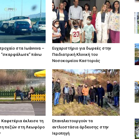
τροχαίο στα Ιωάννινα –
Ευχαριστήριο για δωρεές στην
ο “σκαρφάλωσε” πάνω
Παιδιατρική Κλινική του
Νοσοκομείου Καστοριάς
 Καφετέρια έκλεισε τη
Επαναλειτουργούν τα
αση πεζών στη Λεωφόρο
αντλιοστάσια άρδευσης στην
ν
Ιεροπηγή