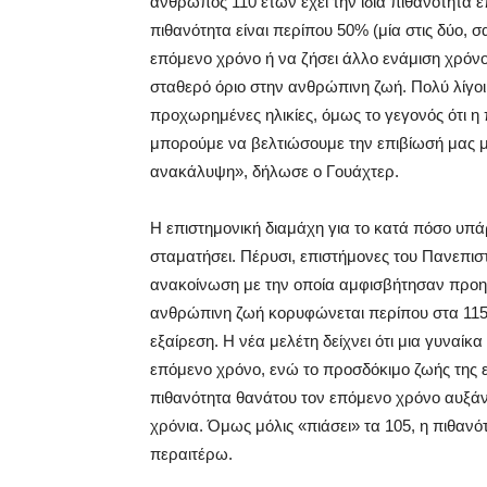
άνθρωπος 110 ετών έχει την ίδια πιθανότητα ε
πιθανότητα είναι περίπου 50% (μία στις δύο, σ
επόμενο χρόνο ή να ζήσει άλλο ενάμιση χρόνο.
σταθερό όριο στην ανθρώπινη ζωή. Πολύ λίγοι
προχωρημένες ηλικίες, όμως το γεγονός ότι η 
μπορούμε να βελτιώσουμε την επιβίωσή μας μετ
ανακάλυψη», δήλωσε ο Γουάχτερ.
Η επιστημονική διαμάχη για το κατά πόσο υπάρ
σταματήσει. Πέρυσι, επιστήμονες του Πανεπι
ανακοίνωση με την οποία αμφισβήτησαν προη
ανθρώπινη ζωή κορυφώνεται περίπου στα 115 
εξαίρεση. Η νέα μελέτη δείχνει ότι μια γυναίκ
επόμενο χρόνο, ενώ το προσδόκιμο ζωής της εί
πιθανότητα θανάτου τον επόμενο χρόνο αυξάνε
χρόνια. Όμως μόλις «πιάσει» τα 105, η πιθανό
περαιτέρω.