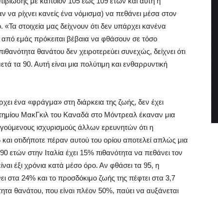
πιβίωσης με κάποιον 105 έως 109 ετών και αυτή η
αν να ρίχνει κανείς ένα νόμισμα) να πεθάνει μέσα στον
 «Τα στοιχεία μας δείχνουν ότι δεν υπάρχει κανένα
 από εμάς πρόκειται βέβαια να φθάσουν σε τόσο
πιθανότητα θανάτου δεν χειροτερεύει συνεχώς, δείχνει ότι
ά τα 90. Αυτή είναι μια πολύτιμη και ενθαρρυντική
χει ένα «φράγμα» στη διάρκεια της ζωής, δεν έχει
στημίου ΜακΓκιλ του Καναδά στο Μόντρεαλ έκαναν μια
γούμενους ισχυρισμούς άλλων ερευνητών ότι η
και οτιδήποτε πέραν αυτού του ορίου αποτελεί απλώς μια
α 90 ετών στην Ιταλία έχει 15% πιθανότητα να πεθάνει τον
ναι έξι χρόνια κατά μέσο όρο. Αν φθάσει τα 95, η
ι στα 24% και το προσδόκιμο ζωής της πέφτει στα 3,7
τητα θανάτου, που είναι πλέον 50%, παύει να αυξάνεται