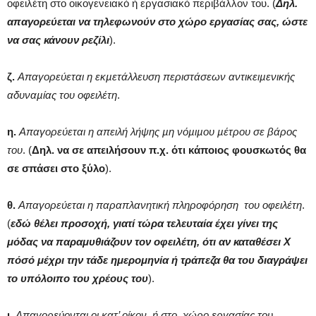
οφειλέτη στο οικογενειακό ή εργασιακό περιβάλλον του. (
Δηλ.
απαγορεύεται να τηλεφωνούν στο χώρο εργασίας σας, ώστε
να σας κάνουν ρεζίλι
).
ζ.
Απαγορεύεται η εκµετάλλευση περιστάσεων αντικειµενικής
αδυναµίας του οφειλέτη
.
η.
Απαγορεύεται
η απειλή λήψης µη νόµιµου µέτρου σε βάρος
του
. (
Δηλ. να σε απειλήσουν π.χ. ότι κάποιος φουσκωτός θα
σε σπάσει στο ξύλο
).
θ.
Απαγορεύεται
η παραπλανητική πληροφόρηση του οφειλέτη
.
(
εδώ θέλει προσοχή, γιατί τώρα τελευταία έχει γίνει της
μόδας να παραμυθιάζουν τον οφειλέτη, ότι αν καταθέσει Χ
πόσό μέχρι την τάδε ημερομηνία ή τράπεζα θα του διαγράψει
το υπόλοιπο του χρέους του
).
ι.
Απαγορεύονται οι κατ’ οίκον ή στο χώρο εργασίας του