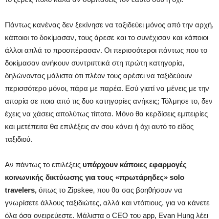
Πάντως κανένας δεν ξεκίνησε να ταξιδεύει μόνος από την αρχή,
κάποιοι το δοκίμασαν, τους άρεσε και το συνέχισαν και κάποιοι
άλλοι απλά το προσπέρασαν. Οι περισσότεροι πάντως που το
δοκίμασαν ανήκουν συντριπτικά στη πρώτη κατηγορία,
δηλώνοντας μάλιστα ότι πλέον τους αρέσει να ταξιδεύουν
περισσότερο μόνοι, πάρα με παρέα. Εσύ γιατί να μένεις με την
απορία σε ποια από τις δυο κατηγορίες ανήκεις; Τόλμησε το, δεν
έχεις να χάσεις απολύτως τίποτα. Μόνο θα κερδίσεις εμπειρίες
και μετέπειτα θα επιλέξεις αν σου κάνει ή όχι αυτό το είδος
ταξιδιού.
Αν πάντως το επιλέξεις
υπάρχουν κάποιες εφαρμογές
κοινωνικής δικτύωσης για τους «πρωτάρηδες» solo
travelers,
όπως το Zipskee, που θα σας βοηθήσουν να
γνωρίσετε άλλους ταξιδιώτες, αλλά και ντόπιους, για να κάνετε
όλα όσα ονειρεύεστε. Μάλιστα ο CEO του app, Evan Hung λέει