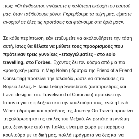
πως:
«Οι άνθρωποι, γινόμαστε η καλύτερη εκδοχή του εαυτού
μας, όταν ταξιδεύουμε μόνοι. Γκρεμίζουμε τα τείχη μας, είμαστε
ανοιχτοί σε όλες τις προτάσεις και φτάνουμε στα όριά μας».
Σε κάθε περίπτωση, εάν επιθυμείτε να ακολουθήσετε την τάση
αυτή,
ίσως θα θέλατε να μάθετε τους προορισμούς που
πρότειναν τρεις γυναίκες «επαγγελματίες» στο solo
travelling, στο Forbes.
Έχοντας δει τον κόσμο από μια πιο
«μοναχική» ματιά, η Meg Nolan (ιδρύτρια της Friend of a Friend
Consulting) προτείνει την Ισλανδία, ώστε να απολαύσεις το
Βόρειο Σέλας. Η Tania Lebrija Swasbrook (αντιπρόεδρος και
travel designer στο Travelworld of Coronado) προτείνει την
Ισπανία για τη φιλοξενία και την κουλτούρα τους, ενώ η Leah
Winck (ιδρύτρια και πρόεδρος της Journey On Travel) προτείνει
τη χαλάρωση και τις τεκίλες του Μεξικό. Αν ρωτάτε τη γνώμη
μου, ξεκινήστε από την Ιταλία, είναι μια χώρα με παρόμοια
κουλτούρα με τη δική μας, πολλά πράγματα να δεις και να