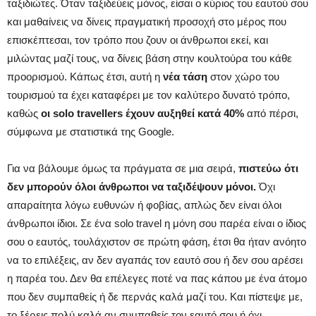
ταξιδιώτες. Όταν ταξιδεύεις μόνος, είσαι ο κύριος του εαυτού σου
και μαθαίνεις να δίνεις πραγματική προσοχή στο μέρος που
επισκέπτεσαι, τον τρόπο που ζουν οι άνθρωποι εκεί, και
μιλώντας μαζί τους, να δίνεις βάση στην κουλτούρα του κάθε
προορισμού. Κάπως έτσι, αυτή η
νέα τάση
στον χώρο του
τουρισμού τα έχει καταφέρει με τον καλύτερο δυνατό τρόπο,
καθώς
οι solo travellers έχουν αυξηθεί κατά 40%
από πέρσι,
σύμφωνα με στατιστικά της Google.
Για να βάλουμε όμως τα πράγματα σε μια σειρά,
πιστεύω ότι
δεν μπορούν όλοι άνθρωποι να ταξιδέψουν μόνοι.
Όχι
απαραίτητα λόγω ευθυνών ή φοβίας, απλώς δεν είναι όλοι
άνθρωποι ίδιοι. Σε ένα solo travel η μόνη σου παρέα είναι ο ίδιος
σου ο εαυτός, τουλάχιστον σε πρώτη φάση, έτσι θα ήταν ανόητο
να το επιλέξεις, αν δεν αγαπάς τον εαυτό σου ή δεν σου αρέσει
η παρέα του. Δεν θα επέλεγες ποτέ να πας κάπου με ένα άτομο
που δεν συμπαθείς ή δε περνάς καλά μαζί του. Και πίστεψε με,
το ξέρεις πολύ καλά αν συμπαθείς τον εαυτό σου ή όχι.