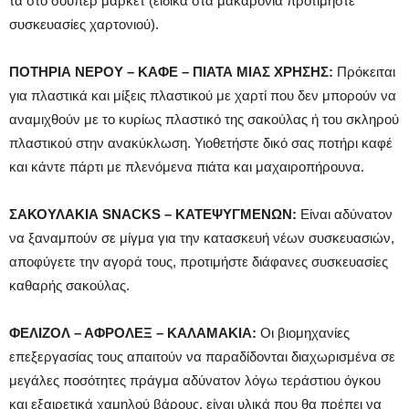
τα στο σούπερ μάρκετ (ειδικά στα μακαρόνια προτιμήστε
συσκευασίες χαρτονιού).
ΠΟΤΗΡΙΑ ΝΕΡΟΥ –
ΚΑΦΕ – ΠΙΑΤΑ ΜΙΑΣ ΧΡΗΣΗΣ:
Πρόκειται
για πλαστικά και μίξεις πλαστικού με χαρτί που δεν μπορούν να
αναμιχθούν με το κυρίως πλαστικό της σακούλας ή του σκληρού
πλαστικού στην ανακύκλωση. Υιοθετήστε δικό σας ποτήρι καφέ
και κάντε πάρτι με πλενόμενα πιάτα και μαχαιροπήρουνα.
ΣΑΚΟΥΛΑΚΙΑ SNACKS –
ΚΑΤΕΨΥΓΜΕΝΩΝ:
Είναι αδύνατον
να ξαναμπούν σε μίγμα για την κατασκευή νέων συσκευασιών,
αποφύγετε την αγορά τους, προτιμήστε διάφανες συσκευασίες
καθαρής σακούλας.
ΦΕΛΙΖΟΛ –
ΑΦΡΟΛΕΞ –
KAΛAMAKIA:
Οι βιομηχανίες
επεξεργασίας τους απαιτούν να παραδίδονται διαχωρισμένα σε
μεγάλες ποσότητες πράγμα αδύνατον λόγω τεράστιου όγκου
και εξαιρετικά χαμηλού βάρους, είναι υλικά που θα πρέπει να