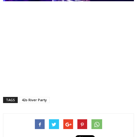
TAGS
42ο River Party