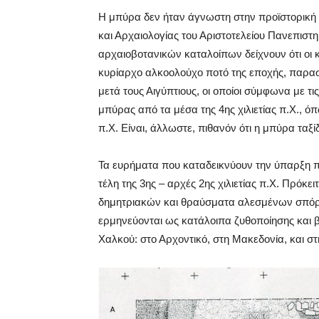
Η μπύρα δεν ήταν άγνωστη στην προϊστορική
και Αρχαιολογίας του Αριστοτελείου Πανεπιστη
αρχαιοβοτανικών καταλοίπων δείχνουν ότι οι κ
κυρίαρχο αλκοολούχο ποτό της εποχής, παρασ
μετά τους Αιγύπτιους, οι οποίοι σύμφωνα με τ
μπύρας από τα μέσα της 4ης χιλιετίας π.Χ., όπω
π.Χ. Είναι, άλλωστε, πιθανόν ότι η μπύρα τα
Τα ευρήματα που καταδεικνύουν την ύπαρξη 
τέλη της 3ης – αρχές 2ης χιλιετίας π.Χ. Πρό
δημητριακών και θραύσματα αλεσμένων σπόρω
ερμηνεύονται ως κατάλοιπα ζυθοποίησης και β
Χαλκού: στο Αρχοντικό, στη Μακεδονία, και σ