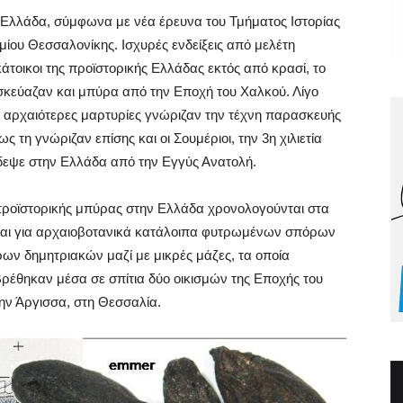
 Ελλάδα, σύμφωνα με νέα έρευνα του Τμήματος Ιστορίας
μίου Θεσσαλονίκης. Ισχυρές ενδείξεις από μελέτη
άτοικοι της προϊστορικής Ελλάδας εκτός από κρασί, το
κεύαζαν και μπύρα από την Εποχή του Χαλκού. Λίγο
ις αρχαιότερες μαρτυρίες γνώριζαν την τέχνη παρασκευής
ς τη γνώριζαν επίσης και οι Σουμέριοι, την 3η χιλιετία
ξίδεψε στην Ελλάδα από την Εγγύς Ανατολή.
προϊστορικής μπύρας στην Ελλάδα χρονολογούνται στα
κειται για αρχαιοβοτανικά κατάλοιπα φυτρωμένων σπόρων
ν δημητριακών μαζί με μικρές μάζες, τα οποία
ρέθηκαν μέσα σε σπίτια δύο οικισμών της Εποχής του
την Άργισσα, στη Θεσσαλία.