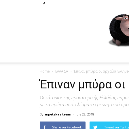
Home
ΕΛΛΑΔΑ
Έπιναν μπύρα οι αρχαίοι Έλληνες
Έπιναν μπύρα οι
Οι κάτοικοι της προϊστορικής Ελλάδας παρ
με τα πρώτα αποτελέσματα ερευνητικού πρ
By
mpetskas team
-
July 28, 2018
Share on Facebook
Tweet on Twitt