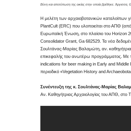
Βύνη και αποτύπωση της οικίας στην οποία βρέθηκε. Άργισσα, Θ
Η μελέτη των αρχαιοβοτανικών καταλοίπων γί
PlantCult (ERC) που υλοποιείται στο ΑΠΘ (από
Ευρωπαϊκή Ένωση, στο πλαίσιο του Horizon 
Consolidator Grant, Ga 682529. Τα νέα δεδο
Σουλτάνας-Μαρίας Βαλαμώτη, αν. καθηγήτριας
επικεφαλής του ανωτέρω προγράμματος. Με τίτλ
indications for beer making in Early and Midd
περιοδικό «Vegetation History and Archaeobota
Συνέντευξη της κ. Σουλτάνας-Μαρίας Βαλα
Αν. Καθηγήτριας Αρχαιολογίας του ΑΠΘ, στο T