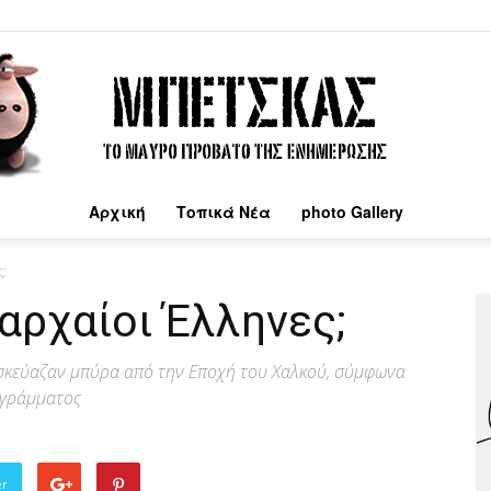
Αρχική
Τοπικά Νέα
photo Gallery
Μπέτσκας
;
 αρχαίοι Έλληνες;
ασκεύαζαν μπύρα από την Εποχή του Χαλκού, σύμφωνα
ογράμματος
er