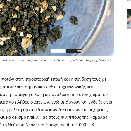
υ Χαλκού στην περιοχή των Γιαννιτσών. Πρόκειται για βύνη αλεσμένη; (φωτ.: ©
οτών στην προϊστορική εποχή και η σύνδεσή τους με
εις αποτελούν σημαντικό πεδίο αρχαιολογικής και
ρασί, η παραγωγή και η κατανάλωσή του στον χώρο του
αι από πλήθος στοιχείων, ενώ υπάρχουν και ενδείξεις για
α, η μελέτη αρχαιοβοτανικών δεδομένων και οι χημικές
ιθικό οικισμό Ντικιλί Τας στους Φιλίππους της Καβάλας
ό τη Νεότερη Νεολιθική Εποχή, περί το 4.000 π.Χ.