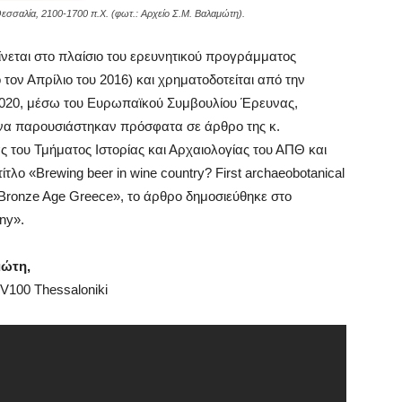
εσσαλία, 2100-1700 π.Χ. (φωτ.: Αρχείο Σ.Μ. Βαλαμώτη).
νεται στο πλαίσιο του ερευνητικού προγράμματος
 τον Απρίλιο του 2016) και χρηματοδοτείται από την
2020, μέσω του Ευρωπαϊκού Συμβουλίου Έρευνας,
μένα παρουσιάστηκαν πρόσφατα σε άρθρο της κ.
 του Τμήματος Ιστορίας και Αρχαιολογίας του ΑΠΘ και
ο «Brewing beer in wine country? First archaeobotanical
le Bronze Age Greece», το άρθρο δημοσιεύθηκε στο
ny».
μώτη,
V100 Thessaloniki