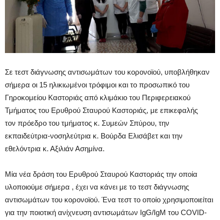
Σε τεστ διάγνωσης αντισωμάτων του κορονοϊού, υποβλήθηκαν
σήμερα οι 15 ηλικιωμένοι τρόφιμοι και το προσωπικό του
Γηροκομείου Καστοριάς από κλιμάκιο του Περιφερειακού
Τμήματος του Ερυθρού Σταυρού Καστοριάς, με επικεφαλής
τον
πρόεδρο του τμήματος κ. Συμεών Σπύρου, την
εκπαιδεύτρια-νοσηλεύτρια κ. Βούρδα Ελισάβετ και τ
ην
εθελόντρια κ. Αξιλιάν Ασημίνα.
Μία νέα δράση του Ερυθρού Σταυρού Καστοριάς την οποία
υλοποιούμε σήμερα , έχει να κάνει με το τεστ διάγνωσης
αντισωμάτων του κορονοϊού. Ένα τεστ το οποίο χρησιμοποιείται
για την ποιοτική ανίχνευση αντισωμάτων IgG/IgM του COVID-