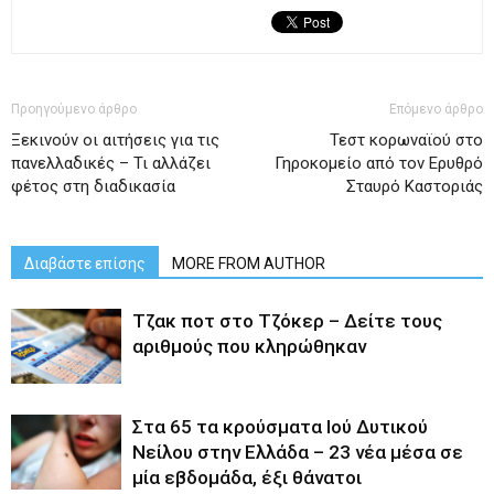
Προηγούμενο άρθρο
Επόμενο άρθρο
Ξεκινούν οι αιτήσεις για τις
Τεστ κορωναϊού στο
πανελλαδικές – Τι αλλάζει
Γηροκομείο από τον Ερυθρό
φέτος στη διαδικασία
Σταυρό Καστοριάς
Διαβάστε επίσης
MORE FROM AUTHOR
Tζακ ποτ στο Τζόκερ – Δείτε τους
αριθμούς που κληρώθηκαν
Στα 65 τα κρούσματα Ιού Δυτικού
Νείλου στην Ελλάδα – 23 νέα μέσα σε
μία εβδομάδα, έξι θάνατοι