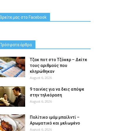
Βρείτε μας στο Facebook
Πρόσφατα άρθρα
Tζακ ποτ στο Τζόκερ – Δείτε
τους αριθμούς που
κληρώθηκαν
August 6, 2026
9 ταινίες για να δεις απόψε
στην τηλεόραση
August 6, 2026
Πολίτικο ιμάμ μπαϊλντί –
Αρωματικό και μελωμένο
August 6, 2026