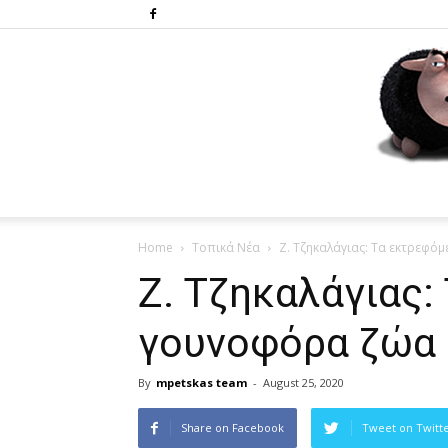
Home
Τοπικά Νέα
Ζ. Τζηκαλάγιας: Tα εκτρεφό
Ζ. Τζηκαλάγιας:
γουνοφόρα ζώα 
By
mpetskas team
-
August 25, 2020
Share on Facebook
Tweet on Twitt