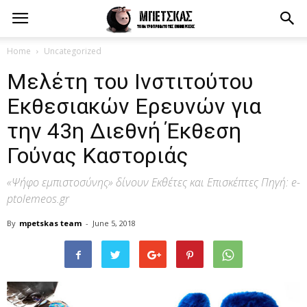
Home
Uncategorized
Μελέτη του Ινστιτούτου
Εκθεσιακών Ερευνών για
την 43η Διεθνή Έκθεση
Γούνας Καστοριάς
«Ψήφο εμπιστοσύνης» δίνουν Εκθέτες και Επισκέπτες Πηγή: e-
ptolemeos.gr
By
mpetskas team
-
June 5, 2018