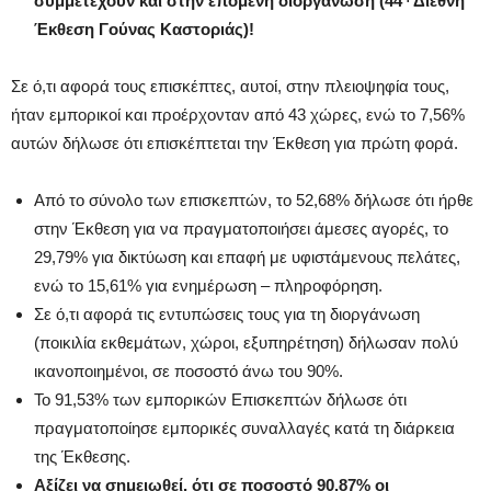
συμμετέχουν και στην επόμενη διοργάνωση (44
Διεθνή
Έκθεση Γούνας Καστοριάς)!
Σε ό,τι αφορά τους επισκέπτες, αυτοί, στην πλειοψηφία τους,
ήταν εμπορικοί και προέρχονταν από 43 χώρες, ενώ το 7,56%
αυτών δήλωσε ότι επισκέπτεται την Έκθεση για πρώτη φορά.
Από το σύνολο των επισκεπτών, το 52,68% δήλωσε ότι ήρθε
στην Έκθεση για να πραγματοποιήσει άμεσες αγορές, το
29,79% για δικτύωση και επαφή με υφιστάμενους πελάτες,
ενώ το 15,61% για ενημέρωση – πληροφόρηση.
Σε ό,τι αφορά τις εντυπώσεις τους για τη διοργάνωση
(ποικιλία εκθεμάτων, χώροι, εξυπηρέτηση) δήλωσαν πολύ
ικανοποιημένοι, σε ποσοστό άνω του 90%.
Το 91,53% των εμπορικών Επισκεπτών δήλωσε ότι
πραγματοποίησε εμπορικές συναλλαγές κατά τη διάρκεια
της Έκθεσης.
Αξίζει να σημειωθεί, ότι σε ποσοστό 90,87% οι