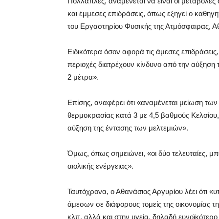
Πολλαπλές, αναμένεται να είναι οι μεταβολές
και έμμεσες επιδράσεις, όπως εξηγεί ο καθηγ
του Εργαστηρίου Φυσικής της Ατμόσφαιρας, Α
Ειδικότερα όσον αφορά τις άμεσες επιδράσεις
περιοχές διατρέχουν κίνδυνο από την αύξηση 
2 μέτρα».
Επίσης, αναφέρει ότι «αναμένεται μείωση τ
θερμοκρασίας κατά 3 με 4,5 βαθμούς Κελσίου,
αύξηση της έντασης των μελτεμιών».
Όμως, όπως σημειώνει, «οι δύο τελευταίες, μ
αιολικής ενέργειας».
Ταυτόχρονα, ο Αθανάσιος Αργυρίου λέει ότι «
άμεσων σε διάφορους τομείς της οικονομίας τ
κλπ, αλλά και στην υγεία, δηλαδή ευνοϊκότερ