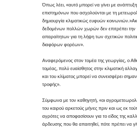
Όπως λέει, «αυτό μπορεί να γίνει με ανάπτυ
επιστημόνων που ασχολούνται με τη μετεωρολο
δημιουργία κλιματικώς ευφυών κοινωνιών.»Ακό
δεδομένων πολλών χωρών δεν επιτρέπει την 
απαραίτητων για τη λήψη των σχετικών πολι
διαφόρων φορέων».
Αναφερόμενος στον τομέα της γεωργίας, ο Αθαν
τομέας, πολύ ευαίσθητος στην κλιματική αλλα
και του κλίματος μπορεί να συνεισφέρει σημα
τροφής».
Σύμφωνα με τον καθηγητή, «οι αγρομετεωρολό
του καιρού αρκετούς μήνες πριν και ως εκ τούτ
αγρότες να αποφασίσουν για το είδος της καλλι
άρδευσης που θα απαιτηθεί, πότε πρέπει να γί