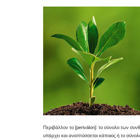
Περιβάλλον το [periválon]: το σύνολο των συ
υπάρχει και αναπτύσσεται κάποιος ή το σύν