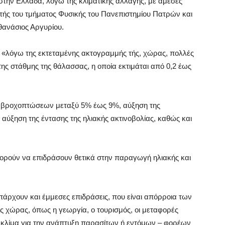
 στην Ελλάδα, λόγω της κλιματικής αλλαγής, με άμεσες
ητής του τμήματος Φυσικής του Πανεπιστημίου Πατρών και
θανάσιος Αργυρίου.
, «λόγω της εκτεταμένης ακτογραμμής τής, χώρας, πολλές
της στάθμης της θάλασσας, η οποία εκτιμάται από 0,2 έως
ων βροχοπτώσεων μεταξύ 5% έως 9%, αύξηση της
 αύξηση της έντασης της ηλιακής ακτινοβολίας, καθώς και
πορούν να επιδράσουν θετικά στην παραγωγή ηλιακής και
υπάρχουν και έμμεσες επιδράσεις, που είναι απόρροια των
ης χώρας, όπως η γεωργία, ο τουρισμός, οι μεταφορές
ο κλίμα για την ανάπτυξη παρασίτων ή εντόμων – φορέων