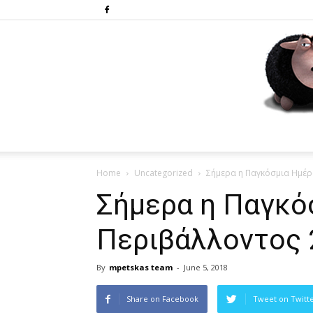
Home
Uncategorized
Σήμερα η Παγκόσμια Ημέρ
Σήμερα η Παγκό
Περιβάλλοντος 
By
mpetskas team
-
June 5, 2018
Share on Facebook
Tweet on Twitt