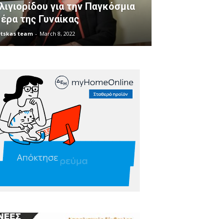
λιγιορίδου για την Παγκόσμια
έρα της Γυναίκας
tskas team
-
March 8, 2022