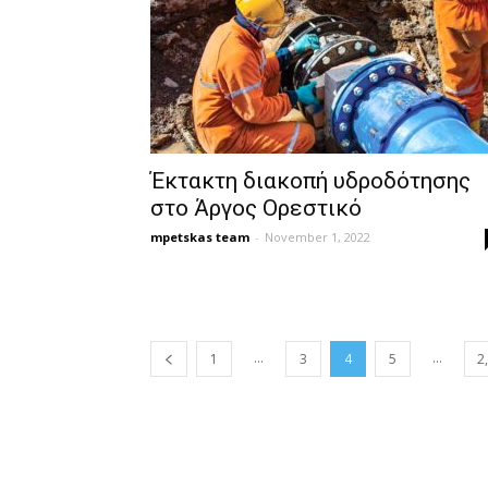
Έκτακτη διακοπή υδροδότησης
στο Άργος Ορεστικό
mpetskas team
-
November 1, 2022
...
...
1
3
4
5
2