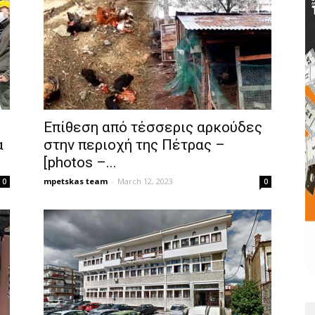
Επίθεση από τέσσερις αρκούδες
α
στην περιοχή της Πέτρας –
[photos –...
mpetskas team
-
March 12, 2023
0
0