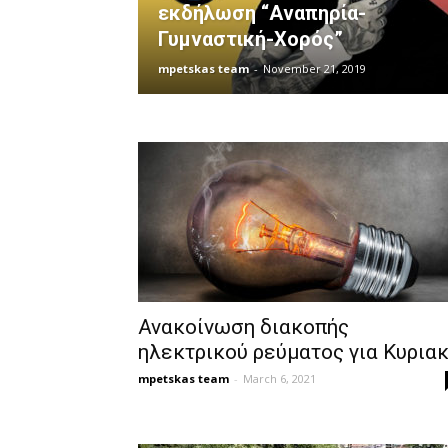
εκδήλωση “Αναπηρία-
Γυμναστική-Χορός”
mpetskas team
-
November 21, 2019
Ανακοίνωση διακοπής
ηλεκτρικού ρεύματος για Κυρια
mpetskas team
-
March 6, 2021