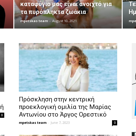
καταφύγιο μας είναι ανοιχτό για
Τε
τα πυρόπληκτα ζωάκια
Ημ
mpetskas team
-
August 10, 2021
mpe
Πρόσκληση στην κεντρική
κή
προεκλογική ομιλία της Μαρίας
Αντωνίου στο Άργος Ορεστικό
0
mpetskas team
-
June 7, 2023
0