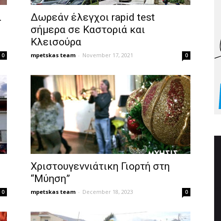
ι
Δωρεάν έλεγχοι rapid test
σήμερα σε Καστοριά και
Κλεισούρα
mpetskas team
-
November 17, 2021
0
0
Χριστουγεννιάτικη Γιορτή στη
“Μύηση”
mpetskas team
-
December 18, 2023
0
0