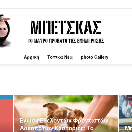
Αρχική
Τοπικά Νέα
photo Gallery
Μπέτσκας
Ένωση Εθελοντών Φροντιστών
Αδέσποτων Καστοριάς: Το
Μή