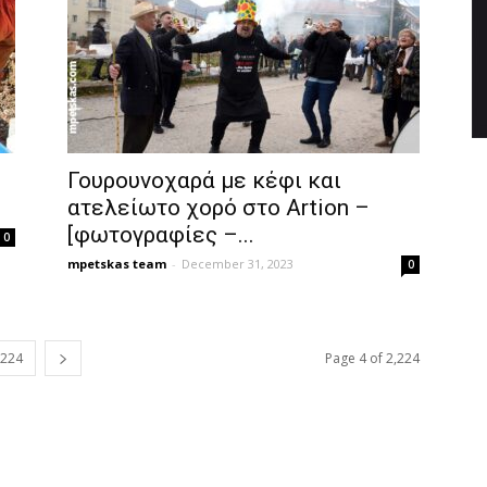
Γουρουνοχαρά με κέφι και
ατελείωτο χορό στο Artion –
[φωτογραφίες –...
0
mpetskas team
-
December 31, 2023
0
,224
Page 4 of 2,224