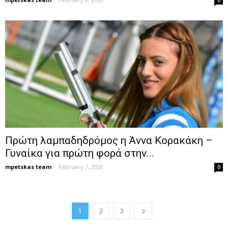
0
Πρώτη λαμπαδηδρόμος η Άννα Κορακάκη –
Γυναίκα για πρώτη φορά στην...
mpetskas team
-
February 7, 2020
0
1
2
3