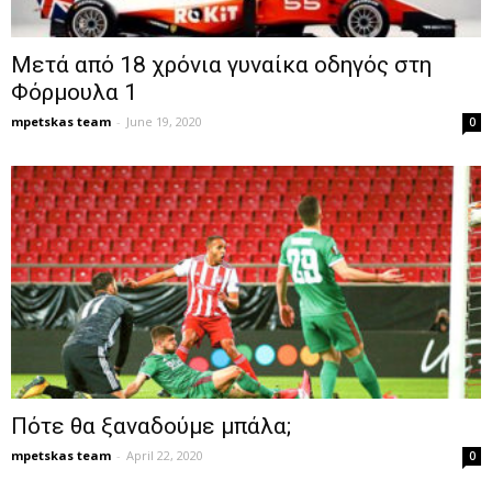
Μετά από 18 χρόνια γυναίκα οδηγός στη
Φόρμουλα 1
mpetskas team
-
June 19, 2020
0
Πότε θα ξαναδούμε μπάλα;
mpetskas team
-
April 22, 2020
0