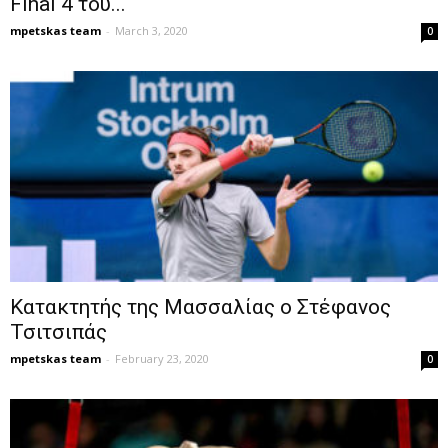
Final 4 του...
mpetskas team
-
March 3, 2020
0
Κατακτητής της Μασσαλίας ο Στέφανος
Τσιτσιπάς
mpetskas team
-
February 23, 2020
0