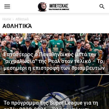
Home
Αθλητικά
ΑΘΛΗΤΙΚΆ
Επτάστερος o Παναθηναϊκός μετά την
“αιχμαλωσία” της Ρεάλ στον τελικό – Το
μεσημέρι η επιστροφή των θριαμβευτών
Το πρόγραμμα της Super League για τη