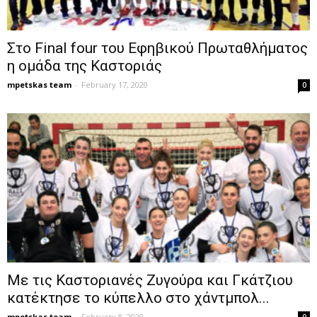
Στο Final four του Εφηβικού Πρωταθλήματος
η ομάδα της Καστοριάς
mpetskas team
-
February 17, 2020
0
Με τις Καστοριανές Ζυγούρα και Γκάτζιου
κατέκτησε το κύπελλο στο χάντμπολ...
mpetskas team
-
February 8, 2020