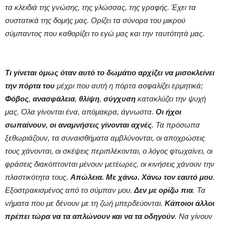
τα κλειδιά της γνώσης, της γλώσσας, της γραφής. Έχει τα
συστατικά της δομής μας. Ορίζει τα σύνορα του μικρού
σύμπαντος που καθορίζει το εγώ μας και την ταυτότητά μας.
Τι γίνεται όμως όταν αυτό το δωμάτιο αρχίζει να μισοκλείνει
την πόρτα του
μέχρι που αυτή η πόρτα ασφαλίζει ερμητικά;
Φόβος
,
ανασφάλεια
,
θλίψη
,
σύγχυση
κατακλύζει την ψυχή
μας. Όλα γίνονται ένα, απόμακρα, άγνωστα.
Οι ήχοι
σωπαίνουν, οι αναμνήσεις γίνονται αχνές
. Τα πρόσωπα
ξεθωριάζουν, τα συναισθήματα αμβλύνονται, οι αποχρώσεις
τους χάνονται, οι σκέψεις περιπλέκονται, ο λόγος φτωχαίνει, οι
φράσεις διακόπτονται μένουν μετέωρες, οι κινήσεις χάνουν την
πλαστικότητα τους.
Απώλεια. Με χάνω. Χάνω τον εαυτό μου
.
Εξοστρακισμένος από το σύμπαν μου.
Δεν με ορίζω πια
. Τα
νήματα που με δένουν με τη ζωή μπερδεύονται.
Κάποιοι άλλοι
πρέπει τώρα να τα απλώνουν και να τα οδηγούν
. Να γίνουν