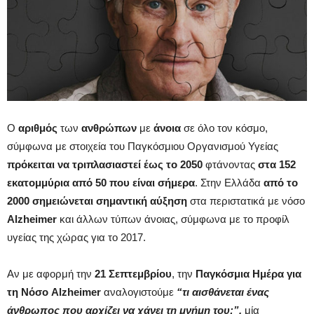
Ο
αριθμός
των
ανθρώπων
με
άνοια
σε όλο τον κόσμο,
σύμφωνα με στοιχεία του Παγκόσμιου Οργανισμού Υγείας
πρόκειται να τριπλασιαστεί έως το 2050
φτάνοντας
στα 152
εκατομμύρια από 50 που είναι σήμερα
. Στην Ελλάδα
από το
2000 σημειώνεται σημαντική αύξηση
στα περιστατικά με νόσο
Alzheimer
και άλλων τύπων άνοιας, σύμφωνα με το προφίλ
υγείας της χώρας για το 2017.
Αν με αφορμή την
21 Σεπτεμβρίου
, την
Παγκόσμια Ημέρα για
τη Νόσο Alzheimer
αναλογιστούμε
“τι αισθάνεται ένας
άνθρωπος που αρχίζει να χάνει τη μνήμη του;”,
μία