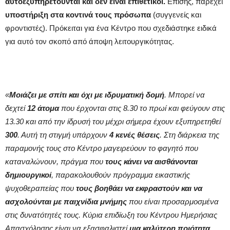
αυτοεξυπηρετούνται και δεν είναι επιθετικοί.
Επίσης, παρέχει
υποστήριξη στα κοντινά τους πρόσωπα
(συγγενείς και
φροντιστές). Πρόκειται για ένα Κέντρο που σχεδιάστηκε ειδικά
για αυτό τον σκοπό από άποψη λειτουργικότητας.
«
Μοιάζει με σπίτι και όχι με ιδρυματική δομή
. Μπορεί να
δεχτεί
12 άτομα
που έρχονται στις 8.30 το πρωί και φεύγουν στις
13.30 και από την ίδρυσή του μέχρι σήμερα έχουν εξυπηρετηθεί
300
. Αυτή τη στιγμή υπάρχουν
4 κενές θέσεις
. Στη διάρκεια της
παραμονής τους στο Κέντρο μαγειρεύουν το φαγητό που
καταναλώνουν, πράγμα που
τους κάνει να αισθάνονται
δημιουργικοί
, παρακολουθούν πρόγραμμα εικαστικής
ψυχοθεραπείας που
τους βοηθάει να εκφραστούν και να
ασχολούνται με παιχνίδια μνήμης
που είναι προσαρμοσμένα
στις δυνατότητές τους. Κύρια επιδίωξη του Κέντρου Ημερήσιας
Απασχόλησης είναι να εξασφαλιστεί
μια καλύτερη ποιότητα