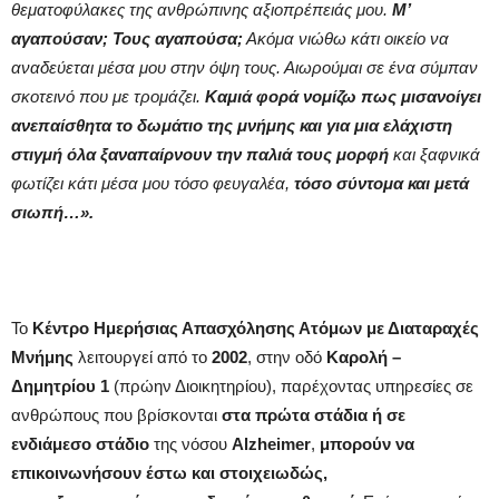
θεματοφύλακες της ανθρώπινης αξιοπρέπειάς μου.
Μ’
αγαπούσαν; Τους αγαπούσα;
Ακόμα νιώθω κάτι οικείο να
αναδεύεται μέσα μου στην όψη τους. Αιωρούμαι σε ένα σύμπαν
σκοτεινό που με τρομάζει.
Καμιά φορά νομίζω πως μισανοίγει
ανεπαίσθητα το δωμάτιο της μνήμης και για μια ελάχιστη
στιγμή όλα ξαναπαίρνουν την παλιά τους μορφή
και ξαφνικά
φωτίζει κάτι μέσα μου τόσο φευγαλέα,
τόσο σύντομα και μετά
σιωπή…».
Το
Κέντρο Ημερήσιας Απασχόλησης Ατόμων με Διαταραχές
Μνήμης
λειτουργεί από το
2002
, στην οδό
Καρολή –
Δημητρίου 1
(πρώην Διοικητηρίου), παρέχοντας υπηρεσίες σε
ανθρώπους που βρίσκονται
στα πρώτα στάδια ή σε
ενδιάμεσο στάδιο
της νόσου
Alzheimer
,
μπορούν να
επικοινωνήσουν έστω και στοιχειωδώς,