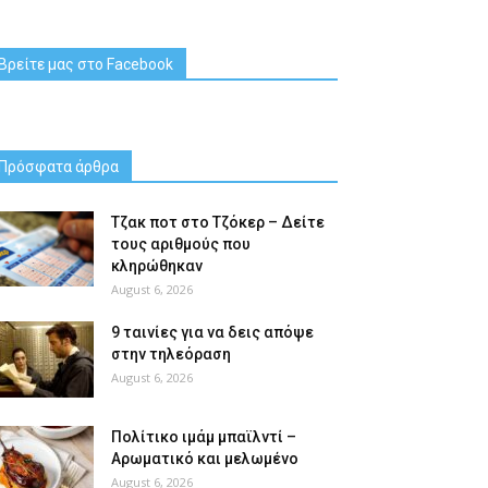
Βρείτε μας στο Facebook
Πρόσφατα άρθρα
Tζακ ποτ στο Τζόκερ – Δείτε
τους αριθμούς που
κληρώθηκαν
August 6, 2026
9 ταινίες για να δεις απόψε
στην τηλεόραση
August 6, 2026
Πολίτικο ιμάμ μπαϊλντί –
Αρωματικό και μελωμένο
August 6, 2026