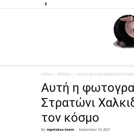
Home
ΕΛΛΑΔΑ
Αυτή η φωτογραφία από το Στρατ
Αυτή η φωτογρα
Στρατώνι Χαλκιδ
τον κόσμο
By
mpetskas team
-
September 16, 2021