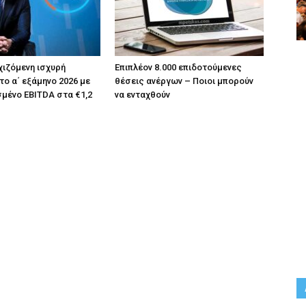
χιζόμενη ισχυρή
Επιπλέον 8.000 επιδοτούμενες
το α΄ εξάμηνο 2026 με
θέσεις ανέργων – Ποιοι μπορούν
μένο EBITDA στα €1,2
να ενταχθούν