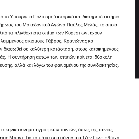
 το Υπουργείο Πολιτισμού ιστορικό και διατηρητέο κτήριο
 ο ήρωας του Μακεδονικού Αγώνα Παύλος Μελάς, το οποίο
πό τα πλινθόχτιστα σπίτια των Κορεστίων, έχουν
ελειμμένους οικισμούς Γάβρος, Κρανιώνας και
ν διασωθεί σε καλύτερη κατάσταση, στους κατοικημένους
λάς. Η συντήρηση αυτών των σπιτιών κρίνεται δύσκολη
ευσης, αλλά και λόγω του φαινομένου της συνιδιοκτησίας.
ο σκηνικό κινηματογραφικών ταινιών, όπως της ταινίας
ιμς Μποντ: Για τα μάτια σου μόνο» του Τζον Γκλε, «Ψυχή