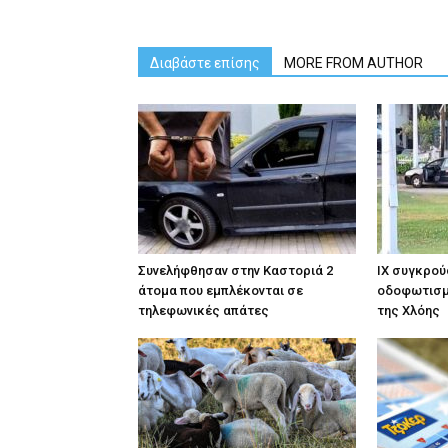
Διαβάστε επίσης
MORE FROM AUTHOR
Συνελήφθησαν στην Καστοριά 2
ΙΧ συγκρού
άτομα που εμπλέκονται σε
οδοφωτισμ
τηλεφωνικές απάτες
της Χλόης