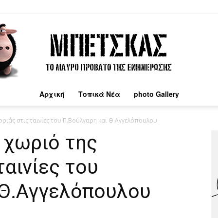
Αρχική
Τοπικά Νέα
photo Gallery
Μπέτσκας
ριάς στις ταινίες του Π.Βούλγαρη και Θ.Αγγελόπουλου
 χωριό της
ταινίες του
 Θ.Αγγελόπουλου