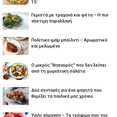
15΄
Γεμιστά με τραχανά και φέτα – Η πιο
νόστιμη παραλλαγή
Πολίτικο ιμάμ μπαϊλντί – Αρωματικό
και μελωμένο
O μικρός “θησαυρός” που δεν λείπει
από τη χωριάτικη σαλάτα
Δύο συνταγές για ένα φαγητό που
θυμίζει τα παιδικά μας χρόνια
Υγιής γήρανση – Τα τρόφιμα που την