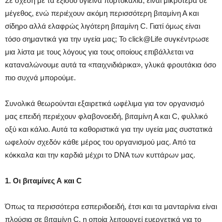
Σε σχέση με τα εξίσου υγιεινά πορτοκάλια, είναι μικρότερα σε
μέγεθος, ενώ περιέχουν ακόμη περισσότερη βιταμίνη Α και
σίδηρο αλλά ελαφρώς λιγότερη βιταμίνη C. Γιατί όμως είναι
τόσο σημαντικά για την υγεία μας; Το click@Life συγκέντρωσε
μια λίστα με τους λόγους για τους οποίους επιβάλλεται να
καταναλώνουμε αυτά τα «παιχνιδιάρικα», γλυκά φρουτάκια όσο
πιο συχνά μπορούμε.
Συνολικά θεωρούνται εξαιρετικά ωφέλιμα για τον οργανισμό
μας επειδή περιέχουν φλαβονοειδή, βιταμίνη Α και C, φυλλικό
οξύ και κάλιο. Αυτά τα καθοριστικά για την υγεία μας συστατικά
ωφελούν σχεδόν κάθε μέρος του οργανισμού μας. Από τα
κόκκαλα και την καρδιά μέχρι το DNA των κυττάρων μας.
1. Οι βιταμίνες Α και C
Όπως τα περισσότερα εσπεριδοειδή, έτσι και τα μανταρίνια είναι
πλούσια σε βιταμίνη C, η οποία λειτουργεί ευεργετικά για το