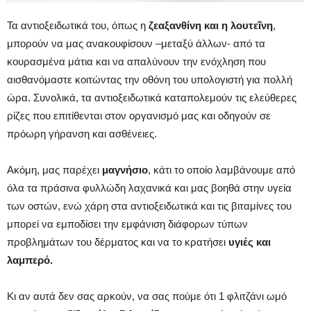
Τα αντιοξειδωτικά του, όπως η
ζεαξανθίνη και η λουτεΐνη
,
μπορούν να μας ανακουφίσουν –μεταξύ άλλων- από τα
κουρασμένα μάτια και να απαλύνουν την ενόχληση που
αισθανόμαστε κοιτώντας την οθόνη του υπολογιστή για πολλή
ώρα. Συνολικά, τα αντιοξειδωτικά καταπολεμούν τις ελεύθερες
ρίζες που επιτίθενται στον οργανισμό μας και οδηγούν σε
πρόωρη γήρανση και ασθένειες.
Ακόμη, μας παρέχει
μαγνήσιο
, κάτι το οποίο λαμβάνουμε από
όλα τα πράσινα φυλλώδη λαχανικά και μας βοηθά στην υγεία
των οστών, ενώ χάρη στα αντιοξειδωτικά και τις βιταμίνες του
μπορεί να εμποδίσει την εμφάνιση διάφορων τύπων
προβλημάτων του δέρματος και να το κρατήσει
υγιές και
λαμπερό.
Κι αν αυτά δεν σας αρκούν, να σας πούμε ότι 1 φλιτζάνι ωμό