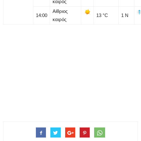
καιρός
Αίθριος
14:00
13
°C
1
Ν
καιρός