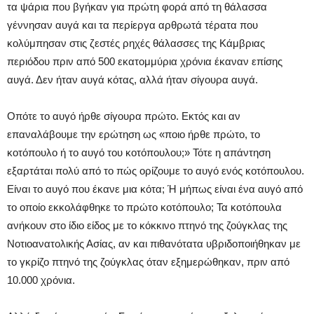
τα ψάρια που βγήκαν για πρώτη φορά από τη θάλασσα
γέννησαν αυγά και τα περίεργα αρθρωτά τέρατα που
κολύμπησαν στις ζεστές ρηχές θάλασσες της Κάμβριας
περιόδου πριν από 500 εκατομμύρια χρόνια έκαναν επίσης
αυγά. Δεν ήταν αυγά κότας, αλλά ήταν σίγουρα αυγά.
Οπότε το αυγό ήρθε σίγουρα πρώτο. Εκτός και αν
επαναλάβουμε την ερώτηση ως «ποιο ήρθε πρώτο, το
κοτόπουλο ή το αυγό του κοτόπουλου;» Τότε η απάντηση
εξαρτάται πολύ από το πώς ορίζουμε το αυγό ενός κοτόπουλου.
Είναι το αυγό που έκανε μια κότα; Ή μήπως είναι ένα αυγό από
το οποίο εκκολάφθηκε το πρώτο κοτόπουλο; Τα κοτόπουλα
ανήκουν στο ίδιο είδος με το κόκκινο πτηνό της ζούγκλας της
Νοτιοανατολικής Ασίας, αν και πιθανότατα υβριδοποιήθηκαν με
το γκρίζο πτηνό της ζούγκλας όταν εξημερώθηκαν, πριν από
10.000 χρόνια.