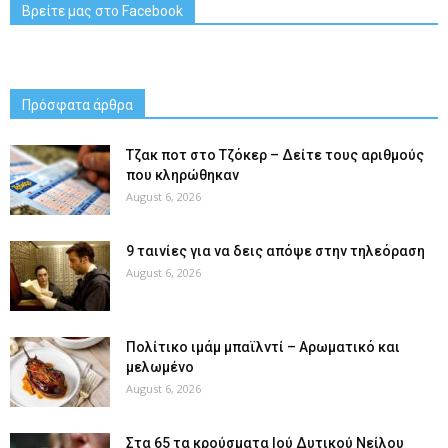
Βρείτε μας στο Facebook
Πρόσφατα άρθρα
Tζακ ποτ στο Τζόκερ – Δείτε τους αριθμούς
που κληρώθηκαν
August 6, 2026
9 ταινίες για να δεις απόψε στην τηλεόραση
August 6, 2026
Πολίτικο ιμάμ μπαϊλντί – Αρωματικό και
μελωμένο
August 6, 2026
Στα 65 τα κρούσματα Ιού Δυτικού Νείλου