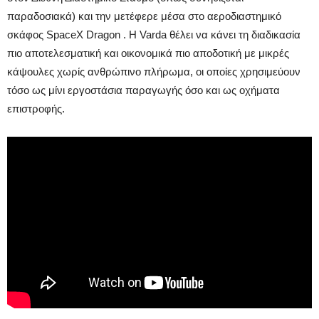
παραδοσιακά) και την μετέφερε μέσα στο αεροδιαστημικό
σκάφος SpaceX Dragon . Η Varda θέλει να κάνει τη διαδικασία
πιο αποτελεσματική και οικονομικά πιο αποδοτική με μικρές
κάψουλες χωρίς ανθρώπινο πλήρωμα, οι οποίες χρησιμεύουν
τόσο ως μίνι εργοστάσια παραγωγής όσο και ως οχήματα
επιστροφής.