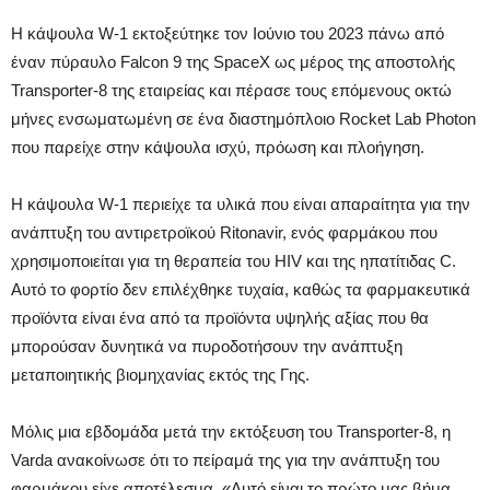
Η κάψουλα W-1 εκτοξεύτηκε τον Ιούνιο του 2023 πάνω από
έναν πύραυλο Falcon 9 της SpaceX ως μέρος της αποστολής
Transporter-8 της εταιρείας και πέρασε τους επόμενους οκτώ
μήνες ενσωματωμένη σε ένα διαστημόπλοιο Rocket Lab Photon
που παρείχε στην κάψουλα ισχύ, πρόωση και πλοήγηση.
Η κάψουλα W-1 περιείχε τα υλικά που είναι απαραίτητα για την
ανάπτυξη του αντιρετροϊκoύ Ritonavir, ενός φαρμάκου που
χρησιμοποιείται για τη θεραπεία του HIV και της ηπατίτιδας C.
Αυτό το φορτίο δεν επιλέχθηκε τυχαία, καθώς τα φαρμακευτικά
προϊόντα είναι ένα από τα προϊόντα υψηλής αξίας που θα
μπορούσαν δυνητικά να πυροδοτήσουν την ανάπτυξη
μεταποιητικής βιομηχανίας εκτός της Γης.
Μόλις μια εβδομάδα μετά την εκτόξευση του Transporter-8, η
Varda ανακοίνωσε ότι το πείραμά της για την ανάπτυξη του
φαρμάκου είχε αποτέλεσμα. «Αυτό είναι το πρώτο μας βήμα