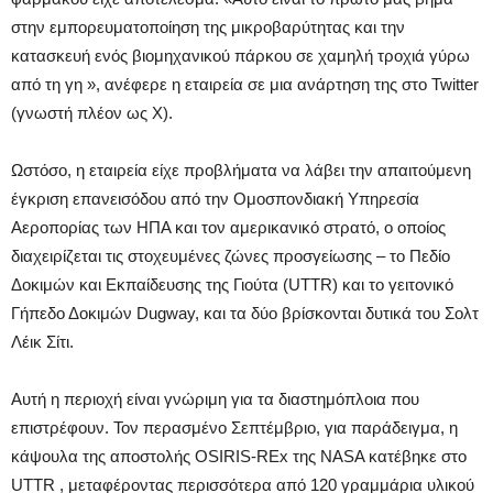
στην εμπορευματοποίηση της μικροβαρύτητας και την
κατασκευή ενός βιομηχανικού πάρκου σε χαμηλή τροχιά γύρω
από τη γη », ανέφερε η εταιρεία σε μια ανάρτηση της στο Twitter
(γνωστή πλέον ως X).
Ωστόσο, η εταιρεία είχε προβλήματα να λάβει την απαιτούμενη
έγκριση επανεισόδου από την Ομοσπονδιακή Υπηρεσία
Αεροπορίας των ΗΠΑ και τον αμερικανικό στρατό, ο οποίος
διαχειρίζεται τις στοχευμένες ζώνες προσγείωσης – το Πεδίο
Δοκιμών και Εκπαίδευσης της Γιούτα (UTTR) και το γειτονικό
Γήπεδο Δοκιμών Dugway, και τα δύο βρίσκονται δυτικά του Σολτ
Λέικ Σίτι.
Αυτή η περιοχή είναι γνώριμη για τα διαστημόπλοια που
επιστρέφουν. Τον περασμένο Σεπτέμβριο, για παράδειγμα, η
κάψουλα της αποστολής OSIRIS-REx της NASA κατέβηκε στο
UTTR , μεταφέροντας περισσότερα από 120 γραμμάρια υλικού