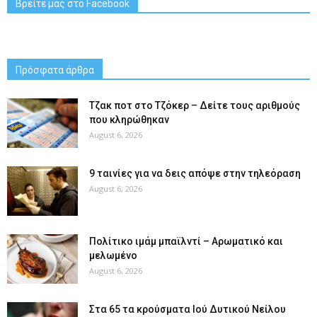
Βρείτε μας στο Facebook
Πρόσφατα άρθρα
Tζακ ποτ στο Τζόκερ – Δείτε τους αριθμούς
που κληρώθηκαν
August 6, 2026
9 ταινίες για να δεις απόψε στην τηλεόραση
August 6, 2026
Πολίτικο ιμάμ μπαϊλντί – Αρωματικό και
μελωμένο
August 6, 2026
Στα 65 τα κρούσματα Ιού Δυτικού Νείλου