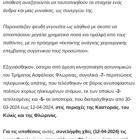
υπόθεση αναζητούνται να ταυτοποιηθούν τα στοιχεία ενός
άνδρα και μιας γυναίκας, ως συνεργών της.
Παρουσίαζαν ψευδή γεγονότα ως αληθινά με σκοπό να
αποσπάσουν μεγάλα χρηματικά ποσά και τιμαλφή από τους
παθόντες, με το πρόσχημα «έκτακτης ανάγκης χειρουργικής
επέμβασης συγγενικού τους προσώπου».
Εξιχνιάσθηκαν, ύστερα από άμεση κινητοποίηση αστυνομικών
του Τμήματος Ασφάλειας Φλώρινας, συνολικά
-7-
περιπτώσεις
τηλεφωνικής απάτης, που τελέσθηκαν σε βάρος ανυποψίαστων
πολιτών κυρίως ηλικιωμένων ατόμων, εκ των οποίων
-2-
τετελεσμένες και
-5-
σε απόπειρα, που διαπράχθηκαν από 30-
03-2024 έως 12-04-2024,
στις περιοχές της Καστοριάς
,
του
Κιλκίς
και της Φλώρινας
.
Για τις υποθέσεις
αυτές,
συνελήφθη χθες (12-04-2024) τις