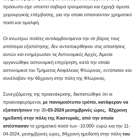
πρόσωπο
είχε υποστεί σοβαρό τραυματισμό και έχρηζε
άμεσα
χειρουργικής επέμβασης, για την οποία απαιτούνταν χρηματικό
ποσό και τιμαλφή
.
Οι ανωτέρω πολίτες αντιλαμβανόμενοι την σε βάρος τους
απόπειρα εξαπάτησης, δεν
ανταποκρίθηκαν στις απαιτήσεις
αυτών
και
ενημέρωσαν τις Αστυνομικές Αρχές. Άμεσα
οργανώθηκε αστυνομική επιχείρηση, κατά την οποία
αστυνομικοί του Τμήματος Ασφάλειας Φλώρινας, εντόπισαν και
συνέλαβαν την 66χρονη στην πόλη της Φλώρινας.
Συνεχιζόμενης της προανάκρισης, διαπιστώθηκε ότι οι
προαναφερόμενοι,
με πανομοιότυπο τρόπο, κατάφεραν να
εξαπατήσουν
την 30
-03-2024 μεσημβρινές ώρες,
82χρονη
ημεδαπή στην πόλη
της Καστοριάς,
από την οποία
απέσπασαν
το χρηματικό ποσό των -10.000- ευρώ και την 11-
04-2024, μεσημβρινές ώρες, 84χρονη ημεδαπή στην πόλη
του