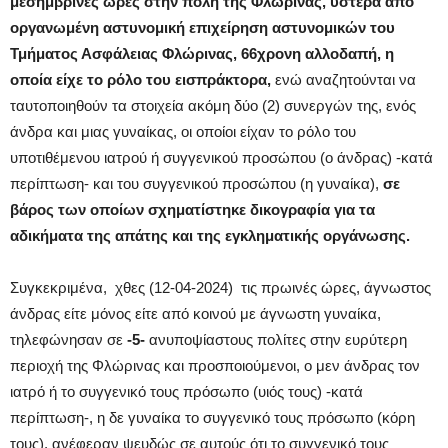
μεσημβρινές ώρες στην πόλη της Φλώρινας, ύστερα από
οργανωμένη αστυνομική επιχείρηση αστυνομικών
του
Τμήματος Ασφάλειας Φλώρινας,
66χρονη αλλοδαπή, η
οποία είχε το ρόλο του εισπράκτορα,
ενώ αναζητούνται να
ταυτοποιηθούν τα στοιχεία ακόμη δύο (2) συνεργών της, ενός
άνδρα και μιας γυναίκας, οι οποίοι είχαν το ρόλο του
υποτιθέμενου ιατρού ή συγγενικού προσώπου (ο άνδρας) -κατά
περίπτωση- και του συγγενικού προσώπου (η γυναίκα),
σε
βάρος των οποίων σχηματίστηκε δικογραφία για τα
αδικήματα της απάτης και της εγκληματικής οργάνωσης.
Συγκεκριμένα, χθες (12-04-2024) τις πρωινές ώρες, άγνωστος
άνδρας είτε μόνος είτε από κοινού με άγνωστη γυναίκα,
τηλεφώνησαν σε
-5-
ανυποψίαστους πολίτες στην ευρύτερη
περιοχή της Φλώρινας και προσποιούμενοι, ο μεν άνδρας τον
ιατρό ή το συγγενικό τους πρόσωπο (υιός τους) -κατά
περίπτωση-, η δε γυναίκα το συγγενικό τους πρόσωπο (κόρη
τους), ανέφεραν ψευδώς σε αυτούς ότι το συγγενικό τους