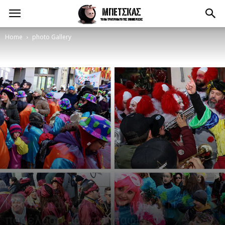
Home
photo Gallery
Καστοριανά Ραγκουτσάρια: Η
παρέλαση (φωτογραφίες)