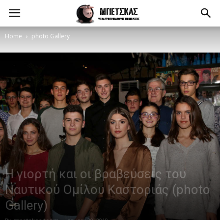
Home
photo Gallery
Η γιορτή και οι βραβεύσεις του
Ναυτικού Ομίλου Καστοριάς (photo
Gallery)