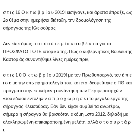
σ τ ι ς 16 Ο κ τ ω β ρ ί ο υ 2019! εισήγαγε, και άριστα έπραξε, ως
2ο θέμα στην ημερήσια διάταξη, την δρομολόγηση της
σήραγγας της Κλεισούρας.
Δεν είπε όμως π ο τ έ ο ύ τ ε μ ί α κ ο υ β έ ν τ α για το
ΠΡΟΣΦΑΤΟ ΤΟΤΕ ιστορικό της. Πως ο κυβερνητικός Βουλευτής
Καστοριάς συναντήθηκε λίγες ημέρες πριν,
σ τ ι ς 1 0 Ο κ τ ω β ρ ί ο υ 2019! με τον Πρωθυπουργό, τον έ π ε
ι σ ε με την επιχειρηματολογία του, και έτσι δεσμεύτηκε ο ΠΘ και
πράγματι στην επικείμενη συνάντηση των Περιφερειαρχών
«του έδωσε εντολή» ν α π ρ ο χ ω ρ ή σ ε ι το μεγάλο έργο της
σήραγγας Κλεισούρας. Εάν δεν είχαν συμβεί τα ανωτέρω,
σήμερα η σήραγγα θα βρισκόταν ακόμη ..στο 2012, δηλαδή με
ολοκληρωμένη-επικαιροποιημένη μελέτη..αλλά σ τ ο σ υ ρ τ ά ρ
ι.