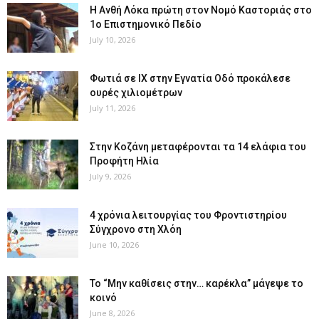
Η Ανθή Λόκα πρώτη στον Νομό Καστοριάς στο
1ο Επιστημονικό Πεδίο
July 10, 2026
Φωτιά σε ΙΧ στην Εγνατία Οδό προκάλεσε
ουρές χιλιομέτρων
July 11, 2026
Στην Κοζάνη μεταφέρονται τα 14 ελάφια του
Προφήτη Ηλία
July 9, 2026
4 χρόνια λειτουργίας του Φροντιστηρίου
Σύγχρονο στη Χλόη
June 10, 2026
Το “Μην καθίσεις στην… καρέκλα” μάγεψε το
κοινό
June 8, 2026