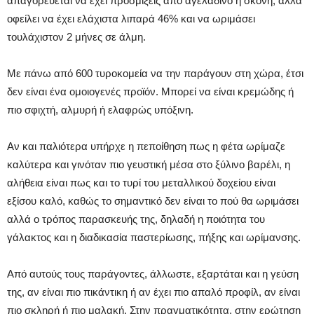
απαγορεύεται να έχει προσμίξεις από αγελαδινό ή σκόνη, αλλά
οφείλει να έχει ελάχιστα λιπαρά 46% και να ωριμάσει
τουλάχιστον 2 μήνες σε άλμη.
Με πάνω από 600 τυροκομεία να την παράγουν στη χώρα, έτσι
δεν είναι ένα ομοιογενές προϊόν. Μπορεί να είναι κρεμώδης ή
πιο σφιχτή, αλμυρή ή ελαφρώς υπόξινη.
Αν και παλιότερα υπήρχε η πεποίθηση πως η φέτα ωρίμαζε
καλύτερα και γινόταν πιο γευστική μέσα στο ξύλινο βαρέλι, η
αλήθεια είναι πως και το τυρί του μεταλλικού δοχείου είναι
εξίσου καλό, καθώς το σημαντικό δεν είναι το πού θα ωριμάσει
αλλά ο τρόπος παρασκευής της, δηλαδή η ποιότητα του
γάλακτος και η διαδικασία παστερίωσης, πήξης και ωρίμανσης.
Από αυτούς τους παράγοντες, άλλωστε, εξαρτάται και η γεύση
της, αν είναι πιο πικάντικη ή αν έχει πιο απαλό προφίλ, αν είναι
πιο σκληρή ή πιο μαλακή. Στην πραγματικότητα, στην ερώτηση