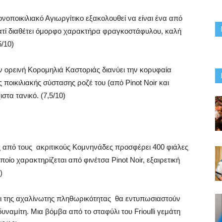
νοποικιλιακό Αγιωργίτικο εξακολουθεί να είναι ένα από
ατί διαθέτει όμορφο χαρακτήρα φραγκοστάφυλου, καλή
5/10)
 ορεινή Κορομηλιά Καστοριάς διανύει την κορυφαία
ς ποικιλιακής σύστασης ροζέ του (από Pinot Noir και
στα τανικό. (7,5/10)
 από τους ακριτικούς Κομνηνάδες προσφέρει 400 φιάλες
ίο χαρακτηρίζεται από φινέτσα Pinot Noir, εξαιρετική
)
οι της αχαλίνωτης πληθωρικότητας θα εντυπωσιαστούν
ναμίτη. Μια βόμβα από το σταφύλι του Frioulli γεμάτη