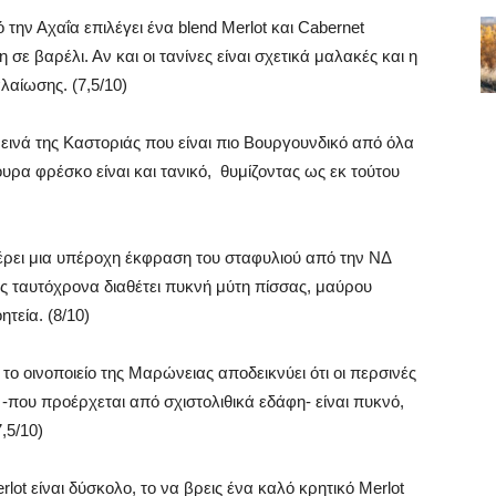
ην Αχαΐα επιλέγει ένα blend Merlot και Cabernet
σε βαρέλι. Αν και οι τανίνες είναι σχετικά μαλακές και η
λαίωσης. (7,5/10)
ρεινά της Καστοριάς που είναι πιο Βουργουνδικό από όλα
υρα φρέσκο είναι και τανικό, θυμίζοντας ως εκ τούτου
ρει μια υπέροχη έκφραση του σταφυλιού από την ΝΔ
μως ταυτόχρονα διαθέτει πυκνή μύτη πίσσας, μαύρου
τεία. (8/10)
ο οινοποιείο της Μαρώνειας αποδεικνύει ότι οι περσινές
 -που προέρχεται από σχιστολιθικά εδάφη- είναι πυκνό,
,5/10)
rlot είναι δύσκολο, το να βρεις ένα καλό κρητικό Merlot