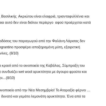
 Βασιλικής Ακριώτου είναι ελαφριά, τριανταφυλλένια και
αια αυτό δεν είναι διόλου περίεργο αφού προέρχεται κατά
επιδόσεις του παραγωγού από την Φαλάνη Λάρισας δεν
ngrantino προσφέρει αποξηραμένη μύτη, εξαιρετική
ίνες. (8/10)
 κρασί από το οινοποιείο της Καβάλας. Σύμπραξη του
 συνδυάζει wet wool ορυκτότητα με άγουρο φρούτο και
ρι…(8/10)
οινοποιείο από την Νέα Μεσημβρία! Το Αταραξία φέρνει …
ά δυνατό και γεμάτο λεμονάτη ορυκτότητα. Ένα από τα