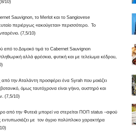
(8/10)
rnet Sauvignon, το Merlot και το Sangiovese
λευταίο περιέργως «ακούγεται» περισσότερο. Το
ταρένιο. (7,5/10)
ύ από το Δομοκό τιμά το Cabernet Sauvignon
πληθωρική αλλά φρέσκια, φυτική και με τελείωμα κέδρου,
0)
από την Αταλάντη προσφέρει ένα Syrah που μοιάζει
 βοτανικό, όμως ταυτόχρονα είναι γήινο, αυστηρό και
. (7,5/10)
ο από την Φυτειά μπορεί να στερείται ΠΟΠ status –αφού
μως εντυπωσιάζει με τον άγριο πολύπλοκο χαρακτήρα
10)