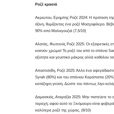
Ροζέ κρασιά
Ακριώτου, Ερημίτης Ροζέ 2024: Η πρόταση της
όξινη, θυμίζοντας ένα ροζέ Μοσχοφίλερο. Βέβ
90% από Μαλαγουζιά (7,5/10)
Αλατάς, Φωτεινός Ροζέ 2025: Οι εξαιρετικές 
κοιτούν χρώμα! Το ροζέ του από το σπάνιο Sa
οξύτητα και γευστικό μάκρος αλλά καθόλου ταν
Αποστολίδη, Ροζέ 2025: Άλλο ένα αψεγάδιαστο
Syrah (80%) και του σπάνιου Καράπαπα (20%)
κατάξηρη γεύση. Δώστε του πάντως λίγο κελά
Δαμασκιός, Αταραξία 2025: Μην πιστεύετε το 
ταραχή, αφού αυτό το Ξινόμαυρο είναι φοβερ
καλύτερα ροζέ της χώρας. (8/10)