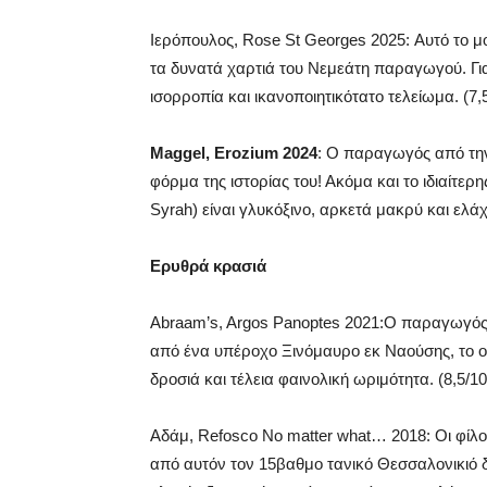
Ιερόπουλος, Rose St Georges 2025: Αυτό το μο
τα δυνατά χαρτιά του Νεμεάτη παραγωγού. Γι
ισορροπία και ικανοποιητικότατο τελείωμα. (7,
Maggel, Erozium 2024
: Ο παραγωγός από την
φόρμα της ιστορίας του! Ακόμα και το ιδιαίτερη
Syrah) είναι γλυκόξινο, αρκετά μακρύ και ελάχι
Ερυθρά κρασιά
Abraam’s, Argos Panoptes 2021:O παραγωγός
από ένα υπέροχο Ξινόμαυρο εκ Ναούσης, το οπο
δροσιά και τέλεια φαινολική ωριμότητα. (8,5/10
Αδάμ, Refosco No matter what… 2018: Οι φίλ
από αυτόν τον 15βαθμο τανικό Θεσσαλονικιό δυ