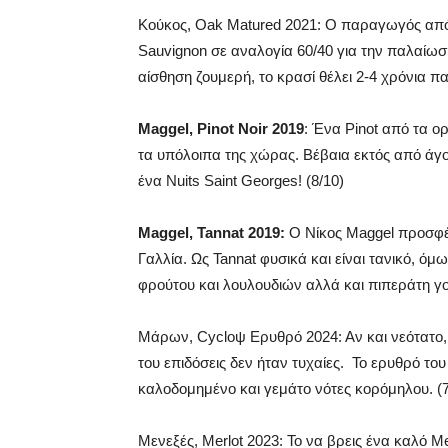
Κούκος, Oak Matured 2021: Ο παραγωγός από τ
Sauvignon σε αναλογία 60/40 για την παλαίωση 
αίσθηση ζουμερή, το κρασί θέλει 2-4 χρόνια πα
Maggel, Pinot Noir 2019
: Ένα Pinot από τα ο
τα υπόλοιπα της χώρας. Βέβαια εκτός από άγο
ένα Nuits Saint Georges! (8/10)
Maggel, Tannat 2019:
Ο Νίκος Maggel προσφέ
Γαλλία. Ως Tannat φυσικά και είναι τανικό, ό
φρούτου και λουλουδιών αλλά και πιπεράτη γοη
Μάρων, Cycloψ Ερυθρό 2024: Αν και νεότατο, τ
του επιδόσεις δεν ήταν τυχαίες. Το ερυθρό του
καλοδομημένο και γεμάτο νότες κορόμηλου. (7
Μενεξές, Merlot 2023: Το να βρεις ένα καλό Me