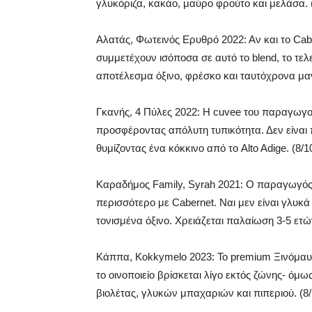
γλυκόριζα, κακάο, μαύρο φρούτο και μελάσα. 
Αλατάς, Φωτεινός Ερυθρό 2022: Αν και το Cabe
συμμετέχουν ισόποσα σε αυτό το blend, το τε
αποτέλεσμα όξινο, φρέσκο και ταυτόχρονα μανι
Γκανής, 4 Πύλες 2022: Η cuvee του παραγωγο
προσφέροντας απόλυτη τυπικότητα. Δεν είναι 
θυμίζοντας ένα κόκκινο από το Alto Adige. (8/1
Καραδήμος Family, Syrah 2021: Ο παραγωγός 
περισσότερο με Cabernet. Ναι μεν είναι γλυκά
τονισμένα όξινο. Χρειάζεται παλαίωση 3-5 ετών
Κάππα, Kokkymelo 2023: Το premium Ξινόμαυρ
το οινοποιείο βρίσκεται λίγο εκτός ζώνης- ό
βιολέτας, γλυκών μπαχαριών και πιπεριού. (8/