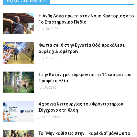
Αξίζει να διαβάσετε
Η Ανθή Λόκα πρώτη στον Νομό Καστοριάς στο
1ο Επιστημονικό Πεδίο
July 10, 2026
Φωτιά σε ΙΧ στην Εγνατία Οδό προκάλεσε
ουρές χιλιομέτρων
July 11, 2026
Στην Κοζάνη μεταφέρονται τα 14 ελάφια του
Προφήτη Ηλία
July 9, 2026
4 χρόνια λειτουργίας του Φροντιστηρίου
Σύγχρονο στη Χλόη
June 10, 2026
Το “Μην καθίσεις στην… καρέκλα” μάγεψε το