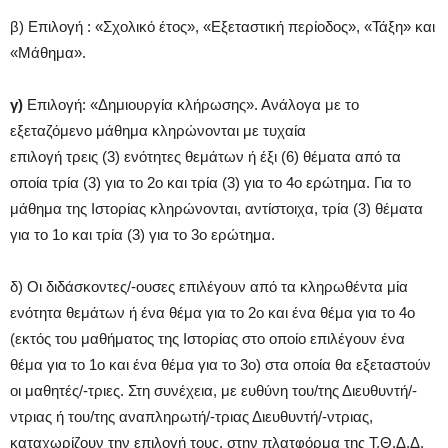
β) Επιλογή : «Σχολικό έτος», «Εξεταστική περίοδος», «Τάξη» και
«Μάθημα».
γ)
Επιλογή: «Δημιουργία κλήρωσης». Ανάλογα με το
εξεταζόμενο μάθημα κληρώνονται με τυχαία
επιλογή τρεις (3) ενότητες θεμάτων ή έξι (6) θέματα από τα
οποία τρία (3) για το 2ο και τρία (3) για το 4ο ερώτημα. Για το
μάθημα της Ιστορίας κληρώνονται, αντίστοιχα, τρία (3) θέματα
για το 1ο και τρία (3) για το 3ο ερώτημα.
δ) Οι διδάσκοντες/-ουσες επιλέγουν από τα κληρωθέντα μία
ενότητα θεμάτων ή ένα θέμα για το 2ο και ένα θέμα για το 4ο
(εκτός του μαθήματος της Ιστορίας στο οποίο επιλέγουν ένα
θέμα για το 1ο και ένα θέμα για το 3ο) στα οποία θα εξεταστούν
οι μαθητές/-τριες. Στη συνέχεια, με ευθύνη του/της Διευθυντή/-
ντριας ή του/της αναπληρωτή/-τριας Διευθυντή/-ντριας,
καταχωρίζουν την επιλογή τους, στην πλατφόρμα της Τ.Θ.Δ.Δ.