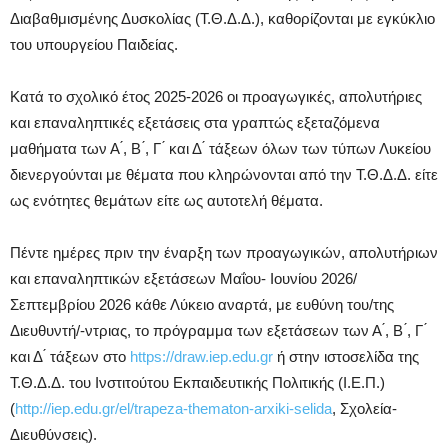
Διαβαθμισμένης Δυσκολίας (Τ.Θ.Δ.Δ.), καθορίζονται με εγκύκλιο
του υπουργείου Παιδείας.
Κατά το σχολικό έτος 2025-2026 οι προαγωγικές, απολυτήριες
και επαναληπτικές εξετάσεις στα γραπτώς εξεταζόμενα
μαθήματα των Α ́, Β ́, Γ ́ και Δ ́ τάξεων όλων των τύπων Λυκείου
διενεργούνται με θέματα που κληρώνονται από την Τ.Θ.Δ.Δ. είτε
ως ενότητες θεμάτων είτε ως αυτοτελή θέματα.
Πέντε ημέρες πριν την έναρξη των προαγωγικών, απολυτήριων
και επαναληπτικών εξετάσεων Μαΐου- Ιουνίου 2026/
Σεπτεμβρίου 2026 κάθε Λύκειο αναρτά, με ευθύνη του/της
Διευθυντή/-ντριας, το πρόγραμμα των εξετάσεων των Α ́, Β ́, Γ ́
και Δ ́ τάξεων στο
https://draw.iep.edu.gr
ή στην ιστοσελίδα της
Τ.Θ.Δ.Δ. του Ινστιτούτου Εκπαιδευτικής Πολιτικής (Ι.Ε.Π.)
(
http://iep.edu.gr/el/trapeza-thematon-arxiki-selida
, Σχολεία-
Διευθύνσεις).