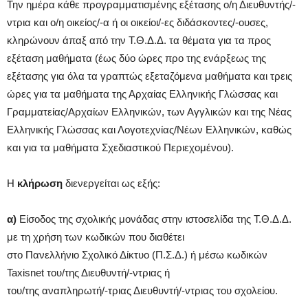
Την ημέρα κάθε προγραμματισμένης εξέτασης ο/η Διευθυντής/-
ντρια και ο/η οικείος/-α ή οι οικείοι/-ες διδάσκοντες/-ουσες,
κληρώνουν άπαξ από την Τ.Θ.Δ.Δ. τα θέματα για τα προς
εξέταση μαθήματα (έως δύο ώρες προ της ενάρξεως της
εξέτασης για όλα τα γραπτώς εξεταζόμενα μαθήματα και τρεις
ώρες για τα μαθήματα της Αρχαίας Ελληνικής Γλώσσας και
Γραμματείας/Αρχαίων Ελληνικών, των Αγγλικών και της Νέας
Ελληνικής Γλώσσας και Λογοτεχνίας/Νέων Ελληνικών, καθώς
και για τα μαθήματα Σχεδιαστικού Περιεχομένου).
Η
κλήρωση
διενεργείται ως εξής:
α)
Είσοδος της σχολικής μονάδας στην ιστοσελίδα της Τ.Θ.Δ.Δ.
με τη χρήση των κωδικών που διαθέτει
στο Πανελλήνιο Σχολικό Δίκτυο (Π.Σ.Δ.) ή μέσω κωδικών
Taxisnet του/της Διευθυντή/-ντριας ή
του/της αναπληρωτή/-τριας Διευθυντή/-ντριας του σχολείου.