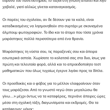
έδρανα του πανεπιστημίου, το ταξίδι στη γνώση απαιτεί και λίγο
χαβαλέ, γιατί αλλιώς γίνεται καταναγκασμός.
Οι παρέες του σχολείου, αν δε δέσουν για τα καλά, είναι
καταδικασμένες να λησμονηθούν στο συρτάρι με σκονισμένα
άλμπουμ φωτογραφιών. Το ίδιο και το άτομο που τόσα χρόνια
μοιράστηκες πολλά περισσότερα από ένα θρανίο.
Μοιράστηκες τη νύστα σου, τις παραξενιές σου και άπειρα
εσωτερικά αστεία. Χωρίσατε το κολατσιό σας στα δυο, ίσως για
πρώτη και τελευταία φορά, αλλά και το απροειδοποίητο τεστ
μαθηματικών που όλως τυχαίως έγερνε λιγάκι προς τα δίπλα.
Οι προσδοκίες και ο φόβος για το μέλλον ελαφραίνουν όταν
τους μοιράζεσαι. Από το γνωστό «εγώ όταν μεγαλώσω θα
γίνω…» μέχρι όντως να τα καταφέρεις, περνάνε άπειρες ώρες
μέσα στη σχολική τάξη, διαγωνίσματα και εκδρομές. Θα τα
κατάφερνες μόνος;